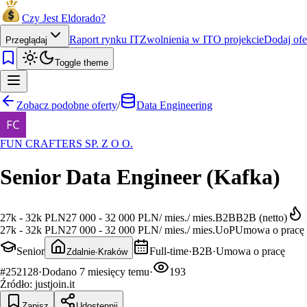
Czy Jest Eldorado?
Raport rynku IT
Zwolnienia w IT
O projekcie
Dodaj ofe
Przeglądaj
Toggle theme
Zobacz podobne oferty
/
Data Engineering
FUN CRAFTERS SP. Z O O.
Senior Data Engineer (Kafka)
27k - 32k PLN
27 000 - 32 000 PLN
/
mies.
/
mies.
B2B
B2B (netto)
27k - 32k PLN
27 000 - 32 000 PLN
/
mies.
/
mies.
UoP
Umowa o pracę (
Senior
Full-time
·
B2B
·
Umowa o pracę
Zdalnie
·
Kraków
#
252128
·
Dodano
7 miesięcy temu
·
193
Źródło:
justjoin.it
Zapisz
Udostępnij