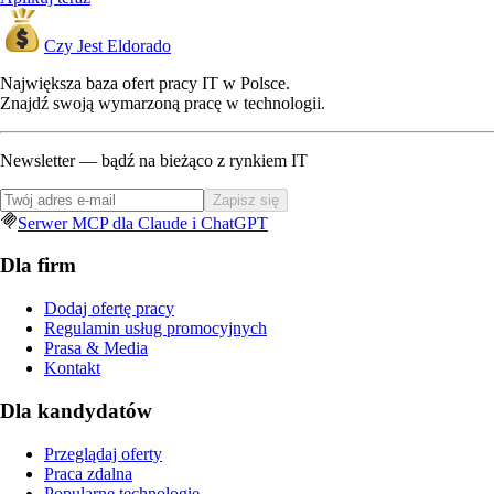
Czy Jest Eldorado
Największa baza ofert pracy IT w Polsce.
Znajdź swoją wymarzoną pracę w technologii.
Newsletter — bądź na bieżąco z rynkiem IT
Zapisz się
Serwer MCP dla Claude i ChatGPT
Dla firm
Dodaj ofertę pracy
Regulamin usług promocyjnych
Prasa & Media
Kontakt
Dla kandydatów
Przeglądaj oferty
Praca zdalna
Popularne technologie