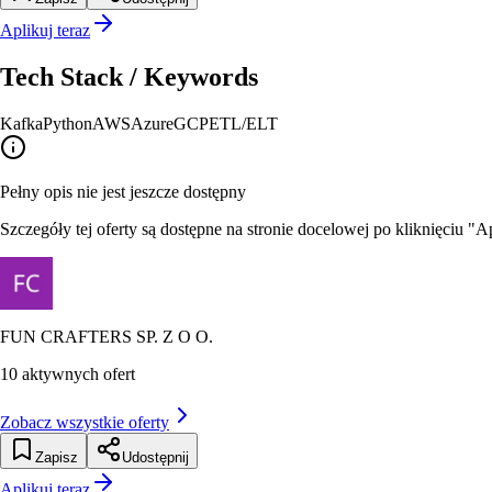
Aplikuj teraz
Tech Stack / Keywords
Kafka
Python
AWS
Azure
GCP
ETL/ELT
Pełny opis nie jest jeszcze dostępny
Szczegóły tej oferty są dostępne na stronie docelowej po kliknięciu "Ap
FUN CRAFTERS SP. Z O O.
10
aktywnych ofert
Zobacz wszystkie oferty
Zapisz
Udostępnij
Aplikuj teraz