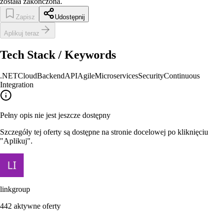
została zakończona.
Zapisz
Udostępnij
Aplikuj teraz
Tech Stack / Keywords
.NET
Cloud
Backend
API
Agile
Microservices
Security
Continuous
Integration
Pełny opis nie jest jeszcze dostępny
Szczegóły tej oferty są dostępne na stronie docelowej po kliknięciu
"Aplikuj".
linkgroup
442
aktywne oferty