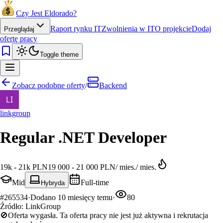
Czy Jest Eldorado?
Raport rynku IT
Zwolnienia w IT
O projekcie
Dodaj
Przeglądaj
ofertę pracy
Toggle theme
Zobacz podobne oferty
/
Backend
linkgroup
Regular .NET Developer
19k - 21k PLN
19 000 - 21 000 PLN
/
mies.
/
mies.
Mid
Full-time
Hybryda
#
265534
·
Dodano
10 miesięcy temu
·
80
Źródło:
LinkGroup
🚫
Oferta wygasła.
Ta oferta pracy nie jest już aktywna i rekrutacja