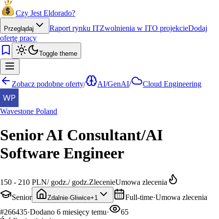
Czy Jest Eldorado?
Raport rynku IT
Zwolnienia w IT
O projekcie
Dodaj
Przeglądaj
ofertę pracy
Toggle theme
Zobacz podobne oferty
/
AI/GenAI
/
Cloud Engineering
Wavestone Poland
Senior AI Consultant/AI
Software Engineer
150 - 210 PLN
/
godz.
/
godz.
Zlecenie
Umowa zlecenia
Senior
Full-time
·
Umowa zlecenia
Zdalnie
·
Gliwice
+
1
#
266435
·
Dodano
6 miesięcy temu
·
65