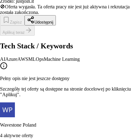
Źródło:
justjoin.it
🚫
Oferta wygasła.
Ta oferta pracy nie jest już aktywna i rekrutacja
została zakończona.
Zapisz
Udostępnij
Aplikuj teraz
Tech Stack / Keywords
AI
Azure
AWS
MLOps
Machine Learning
Pełny opis nie jest jeszcze dostępny
Szczegóły tej oferty są dostępne na stronie docelowej po kliknięciu
"Aplikuj".
Wavestone Poland
4
aktywne oferty