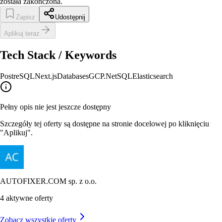
została zakończona.
Zapisz
Udostępnij
Aplikuj teraz
Tech Stack / Keywords
PostreSQL
Next.js
Databases
GCP
.Net
SQL
Elasticsearch
Pełny opis nie jest jeszcze dostępny
Szczegóły tej oferty są dostępne na stronie docelowej po kliknięciu
"Aplikuj".
AUTOFIXER.COM sp. z o.o.
4
aktywne oferty
Zobacz wszystkie oferty