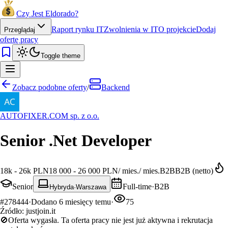
Czy Jest Eldorado?
Raport rynku IT
Zwolnienia w IT
O projekcie
Dodaj
Przeglądaj
ofertę pracy
Toggle theme
Zobacz podobne oferty
/
Backend
AUTOFIXER.COM sp. z o.o.
Senior .Net Developer
18k - 26k PLN
18 000 - 26 000 PLN
/
mies.
/
mies.
B2B
B2B (netto)
Senior
Full-time
·
B2B
Hybryda
·
Warszawa
#
278444
·
Dodano
6 miesięcy temu
·
75
Źródło:
justjoin.it
🚫
Oferta wygasła.
Ta oferta pracy nie jest już aktywna i rekrutacja