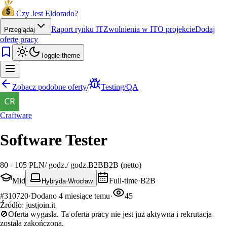
Czy Jest Eldorado?
Raport rynku IT
Zwolnienia w IT
O projekcie
Dodaj
Przeglądaj
ofertę pracy
Toggle theme
Zobacz podobne oferty
/
Testing/QA
Craftware
Software Tester
80 - 105 PLN
/
godz.
/
godz.
B2B
B2B (netto)
Mid
Full-time
·
B2B
Hybryda
·
Wrocław
#
310720
·
Dodano
4 miesiące temu
·
45
Źródło:
justjoin.it
🚫
Oferta wygasła.
Ta oferta pracy nie jest już aktywna i rekrutacja
została zakończona.