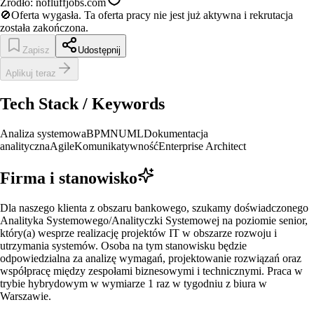
Źródło:
nofluffjobs.com
🚫
Oferta wygasła.
Ta oferta pracy nie jest już aktywna i rekrutacja
została zakończona.
Zapisz
Udostępnij
Aplikuj teraz
Tech Stack / Keywords
Analiza systemowa
BPMN
UML
Dokumentacja
analityczna
Agile
Komunikatywność
Enterprise Architect
Firma i stanowisko
Dla naszego klienta z obszaru bankowego, szukamy doświadczonego
Analityka Systemowego/Analityczki Systemowej na poziomie senior,
który(a) wesprze realizację projektów IT w obszarze rozwoju i
utrzymania systemów. Osoba na tym stanowisku będzie
odpowiedzialna za analizę wymagań, projektowanie rozwiązań oraz
współpracę między zespołami biznesowymi i technicznymi. Praca w
trybie hybrydowym w wymiarze 1 raz w tygodniu z biura w
Warszawie.