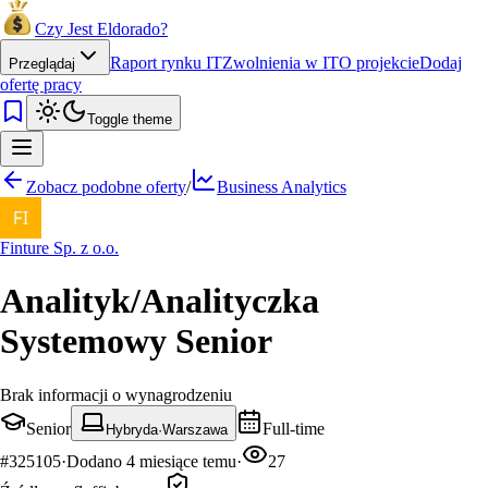
Czy Jest Eldorado?
Raport rynku IT
Zwolnienia w IT
O projekcie
Dodaj
Przeglądaj
ofertę pracy
Toggle theme
Zobacz podobne oferty
/
Business Analytics
Finture Sp. z o.o.
Analityk/Analityczka
Systemowy Senior
Brak informacji o wynagrodzeniu
Senior
Full-time
Hybryda
·
Warszawa
#
325105
·
Dodano
4 miesiące temu
·
27