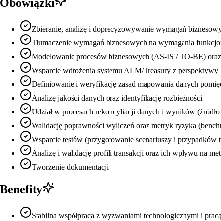
Obowiązki
Zbieranie, analizę i doprecyzowywanie wymagań biznesowy
Tłumaczenie wymagań biznesowych na wymagania funkcjon
Modelowanie procesów biznesowych (AS-IS / TO-BE) oraz i
Wsparcie wdrożenia systemu ALM/Treasury z perspektywy 
Definiowanie i weryfikację zasad mapowania danych pomi
Analizę jakości danych oraz identyfikację rozbieżności
Udział w procesach rekoncyliacji danych i wyników (źródło 
Walidację poprawności wyliczeń oraz metryk ryzyka (benchma
Wsparcie testów (przygotowanie scenariuszy i przypadków t
Analizę i walidację profili transakcji oraz ich wpływu na me
Tworzenie dokumentacji
Benefity
Stabilna współpraca z wyzwaniami technologicznymi i pra