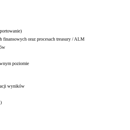
portowanie)
 finansowych oraz procesach treasury / ALM
mów
tywnym poziomie
tacji wyników
)