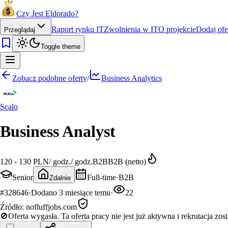
Czy Jest Eldorado?
Raport rynku IT
Zwolnienia w IT
O projekcie
Dodaj ofe
Przeglądaj
Toggle theme
Zobacz podobne oferty
/
Business Analytics
Scalo
Business Analyst
120 - 130 PLN
/
godz.
/
godz.
B2B
B2B (netto)
Senior
Full-time
·
B2B
Zdalnie
#
328646
·
Dodano
3 miesiące temu
·
22
Źródło:
nofluffjobs.com
🚫
Oferta wygasła.
Ta oferta pracy nie jest już aktywna i rekrutacja zos