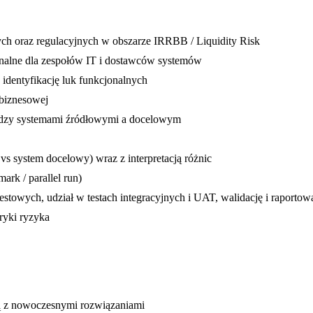
ch oraz regulacyjnych w obszarze IRRBB / Liquidity Risk
alne dla zespołów IT i dostawców systemów
dentyfikację luk funkcjonalnych
biznesowej
ędzy systemami źródłowymi a docelowym
vs system docelowy) wraz z interpretacją różnic
rk / parallel run)
estowych, udział w testach integracyjnych i UAT, walidację i raporto
tryki ryzyka
cą z nowoczesnymi rozwiązaniami