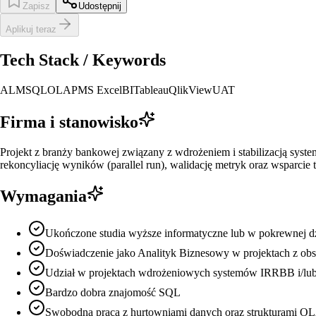
Zapisz
Udostępnij
Aplikuj teraz
Tech Stack / Keywords
ALM
SQL
OLAP
MS Excel
BI
Tableau
QlikView
UAT
Firma i stanowisko
Projekt z branży bankowej związany z wdrożeniem i stabilizacją syst
rekoncyliację wyników (parallel run), walidację metryk oraz wsparci
Wymagania
Ukończone studia wyższe informatyczne lub w pokrewnej dzi
Doświadczenie jako Analityk Biznesowy w projektach z obszar
Udział w projektach wdrożeniowych systemów IRRBB i/lub
Bardzo dobra znajomość SQL
Swobodna praca z hurtowniami danych oraz strukturami O