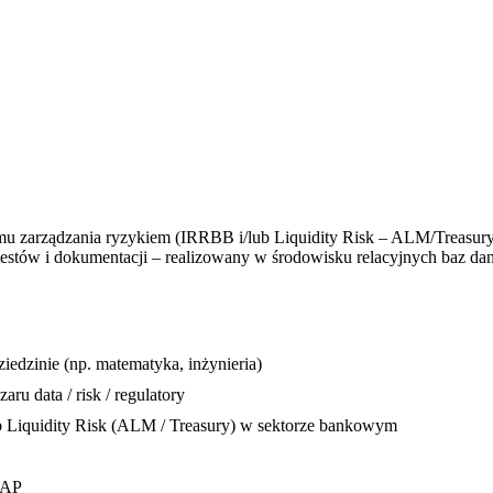
emu zarządzania ryzykiem (IRRBB i/lub Liquidity Risk – ALM/Treasury)
e testów i dokumentacji – realizowany w środowisku relacyjnych baz d
edzinie (np. matematyka, inżynieria)
u data / risk / regulatory
 Liquidity Risk (ALM / Treasury) w sektorze bankowym
LAP