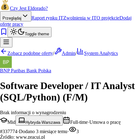
Czy Jest Eldorado?
Raport rynku IT
Zwolnienia w IT
O projekcie
Dodaj
Przeglądaj
ofertę pracy
Toggle theme
Zobacz podobne oferty
/
Admin
/
System Analytics
BNP Paribas Bank Polska
Software Developer / IT Analyst
(SQL/Python) (F/M)
Brak informacji o wynagrodzeniu
Mid
Full-time
·
Umowa o pracę
Hybryda
·
Warszawa
#
337774
·
Dodano
3 miesiące temu
·
3
Źródło:
www.pracuj.pl