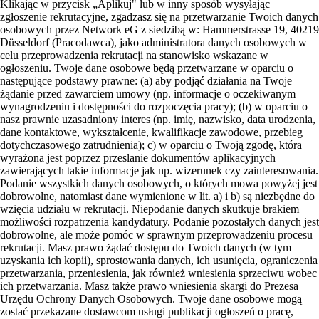
Klikając w przycisk „Aplikuj" lub w inny sposób wysyłając
zgłoszenie rekrutacyjne, zgadzasz się na przetwarzanie Twoich danych
osobowych przez Network eG z siedzibą w: Hammerstrasse 19, 40219
Düsseldorf (Pracodawca), jako administratora danych osobowych w
celu przeprowadzenia rekrutacji na stanowisko wskazane w
ogłoszeniu. Twoje dane osobowe będą przetwarzane w oparciu o
następujące podstawy prawne: (a) aby podjąć działania na Twoje
żądanie przed zawarciem umowy (np. informacje o oczekiwanym
wynagrodzeniu i dostępności do rozpoczęcia pracy); (b) w oparciu o
nasz prawnie uzasadniony interes (np. imię, nazwisko, data urodzenia,
dane kontaktowe, wykształcenie, kwalifikacje zawodowe, przebieg
dotychczasowego zatrudnienia); c) w oparciu o Twoją zgodę, która
wyrażona jest poprzez przeslanie dokumentów aplikacyjnych
zawierających takie informacje jak np. wizerunek czy zainteresowania.
Podanie wszystkich danych osobowych, o których mowa powyżej jest
dobrowolne, natomiast dane wymienione w lit. a) i b) są niezbędne do
wzięcia udziału w rekrutacji. Niepodanie danych skutkuje brakiem
możliwości rozpatrzenia kandydatury. Podanie pozostałych danych jest
dobrowolne, ale może pomóc w sprawnym przeprowadzeniu procesu
rekrutacji. Masz prawo żądać dostępu do Twoich danych (w tym
uzyskania ich kopii), sprostowania danych, ich usunięcia, ograniczenia
przetwarzania, przeniesienia, jak również wniesienia sprzeciwu wobec
ich przetwarzania. Masz także prawo wniesienia skargi do Prezesa
Urzędu Ochrony Danych Osobowych. Twoje dane osobowe mogą
zostać przekazane dostawcom usługi publikacji ogłoszeń o pracę,