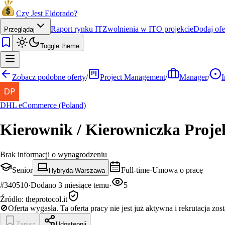
Czy Jest Eldorado?
Raport rynku IT
Zwolnienia w IT
O projekcie
Dodaj ofe
Przeglądaj
Toggle theme
Zobacz podobne oferty
/
Project Management
/
Manager
/
I
DHL eCommerce (Poland)
Kierownik / Kierowniczka Proje
Brak informacji o wynagrodzeniu
Senior
Full-time
·
Umowa o pracę
Hybryda
·
Warszawa
#
340510
·
Dodano
3 miesiące temu
·
5
Źródło:
theprotocol.it
🚫
Oferta wygasła.
Ta oferta pracy nie jest już aktywna i rekrutacja zos
Zapisz
Udostępnij