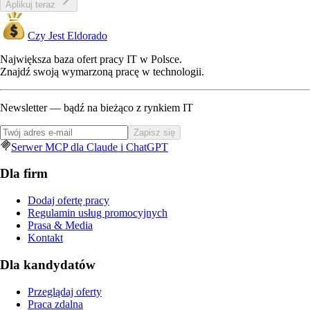
Aplikuj teraz
Czy Jest Eldorado
Największa baza ofert pracy IT w Polsce.
Znajdź swoją wymarzoną pracę w technologii.
Newsletter — bądź na bieżąco z rynkiem IT
Zapisz się
Serwer MCP dla Claude i ChatGPT
Dla firm
Dodaj ofertę pracy
Regulamin usług promocyjnych
Prasa & Media
Kontakt
Dla kandydatów
Przeglądaj oferty
Praca zdalna