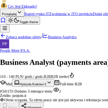
Czy Jest Eldorado?
Raport rynku IT
Zwolnienia w IT
O projekcie
Dodaj ofe
Przeglądaj
Toggle theme
Zobacz podobne oferty
/
Business Analytics
People More P.S.A.
Business Analyst (payments are
110 - 140 PLN
/
godz.
/
godz.
B2B
B2B (netto)
Mid
Full-time
·
B2B
Hybryda
·
Kraków
+
2
#
341155
·
Dodano
3 miesiące temu
·
2
Źródło:
justjoin.it
🚫
Oferta wygasła.
Ta oferta pracy nie jest już aktywna i rekrutacja zos
Zapisz
Udostępnij