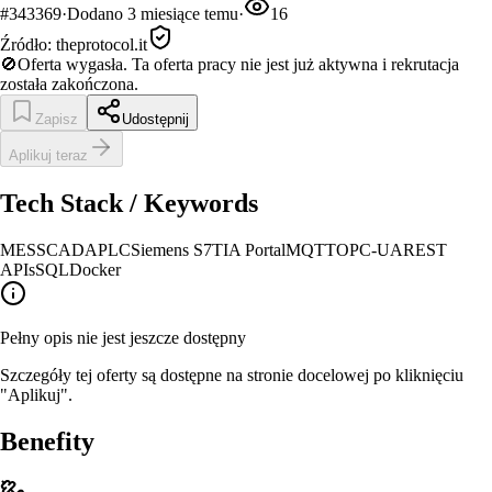
#
343369
·
Dodano
3 miesiące temu
·
16
Źródło:
theprotocol.it
🚫
Oferta wygasła.
Ta oferta pracy nie jest już aktywna i rekrutacja
została zakończona.
Zapisz
Udostępnij
Aplikuj teraz
Tech Stack / Keywords
MES
SCADA
PLC
Siemens S7
TIA Portal
MQTT
OPC-UA
REST
APIs
SQL
Docker
Pełny opis nie jest jeszcze dostępny
Szczegóły tej oferty są dostępne na stronie docelowej po kliknięciu
"Aplikuj".
Benefity