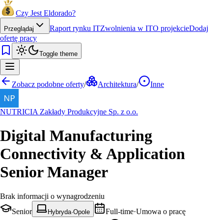
Czy Jest Eldorado?
Raport rynku IT
Zwolnienia w IT
O projekcie
Dodaj
Przeglądaj
ofertę pracy
Toggle theme
Zobacz podobne oferty
/
Architektura
/
Inne
NUTRICIA Zakłady Produkcyjne Sp. z o.o.
Digital Manufacturing
Connectivity & Application
Senior Manager
Brak informacji o wynagrodzeniu
Senior
Full-time
·
Umowa o pracę
Hybryda
·
Opole