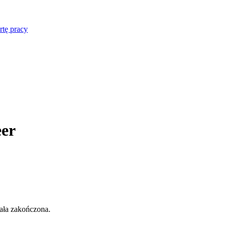
rtę pracy
eer
tała zakończona.