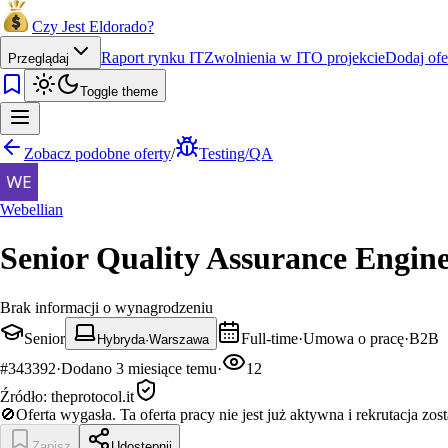
Czy Jest Eldorado?
Raport rynku IT
Zwolnienia w IT
O projekcie
Dodaj ofe
Przeglądaj
Toggle theme
Zobacz podobne oferty
/
Testing/QA
Webellian
Senior Quality Assurance Engin
Brak informacji o wynagrodzeniu
Senior
Full-time
·
Umowa o pracę
·
B2B
Hybryda
·
Warszawa
#
343392
·
Dodano
3 miesiące temu
·
12
Źródło:
theprotocol.it
🚫
Oferta wygasła.
Ta oferta pracy nie jest już aktywna i rekrutacja zos
Zapisz
Udostępnij