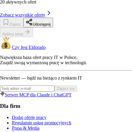
20
aktywnych ofert
Zobacz wszystkie oferty
Zapisz
Udostępnij
Aplikuj teraz
Czy Jest Eldorado
Największa baza ofert pracy IT w Polsce.
Znajdź swoją wymarzoną pracę w technologii.
Newsletter — bądź na bieżąco z rynkiem IT
Zapisz się
Serwer MCP dla Claude i ChatGPT
Dla firm
Dodaj ofertę pracy
Regulamin usług promocyjnych
Prasa & Media