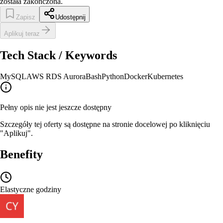
została zakończona.
Zapisz
Udostępnij
Aplikuj teraz
Tech Stack / Keywords
MySQL
AWS RDS Aurora
Bash
Python
Docker
Kubernetes
Pełny opis nie jest jeszcze dostępny
Szczegóły tej oferty są dostępne na stronie docelowej po kliknięciu
"Aplikuj".
Benefity
Elastyczne godziny