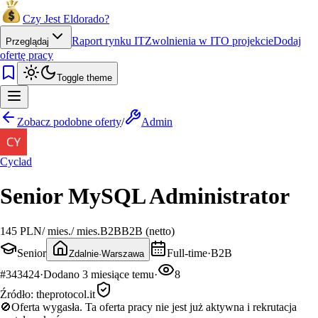
Czy Jest Eldorado?
Raport rynku IT
Zwolnienia w IT
O projekcie
Dodaj
Przeglądaj
ofertę pracy
Toggle theme
Zobacz podobne oferty
/
Admin
Cyclad
Senior MySQL Administrator
145 PLN
/
mies.
/
mies.
B2B
B2B (netto)
Senior
Full-time
·
B2B
Zdalnie
·
Warszawa
#
343424
·
Dodano
3 miesiące temu
·
8
Źródło:
theprotocol.it
🚫
Oferta wygasła.
Ta oferta pracy nie jest już aktywna i rekrutacja