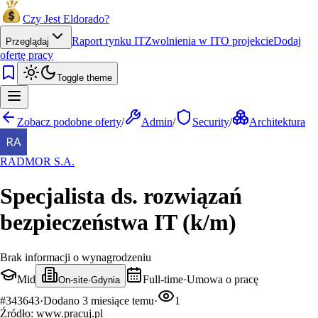
Czy Jest Eldorado?
Raport rynku IT
Zwolnienia w IT
O projekcie
Dodaj
Przeglądaj
ofertę pracy
Toggle theme
Zobacz podobne oferty
/
Admin
/
Security
/
Architektura
RADMOR S.A.
Specjalista ds. rozwiązań
bezpieczeństwa IT (k/m)
Brak informacji o wynagrodzeniu
Mid
Full-time
·
Umowa o pracę
On-site
·
Gdynia
#
343643
·
Dodano
3 miesiące temu
·
1
Źródło:
www.pracuj.pl