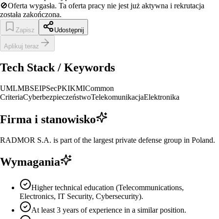
🚫
Oferta wygasła.
Ta oferta pracy nie jest już aktywna i rekrutacja
została zakończona.
Zapisz
Udostępnij
Aplikuj teraz
Tech Stack / Keywords
UML
MBSE
IPSec
PKI
KMI
Common
Criteria
Cyberbezpieczeństwo
Telekomunikacja
Elektronika
Firma i stanowisko
RADMOR S.A. is part of the largest private defense group in Poland.
Wymagania
Higher technical education (Telecommunications,
Electronics, IT Security, Cybersecurity).
At least 3 years of experience in a similar position.