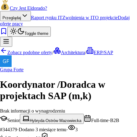
Czy Jest Eldorado?
Raport rynku IT
Zwolnienia w IT
O projekcie
Dodaj
Przeglądaj
ofertę pracy
Toggle theme
Zobacz podobne oferty
/
Architektura
/
ERP/SAP
Grupa Forte
Koordynator /Doradca w
projektach SAP (m,k)
Brak informacji o wynagrodzeniu
Senior
Full-time
·
B2B
Hybryda
·
Ostrów Mazowiecka
#
344379
·
Dodano
3 miesiące temu
·
3