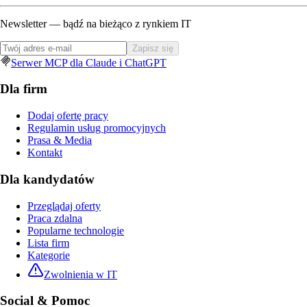
Newsletter — bądź na bieżąco z rynkiem IT
Zapisz się
Serwer MCP dla Claude i ChatGPT
Dla firm
Dodaj ofertę pracy
Regulamin usług promocyjnych
Prasa & Media
Kontakt
Dla kandydatów
Przeglądaj oferty
Praca zdalna
Popularne technologie
Lista firm
Kategorie
Zwolnienia w IT
Social & Pomoc