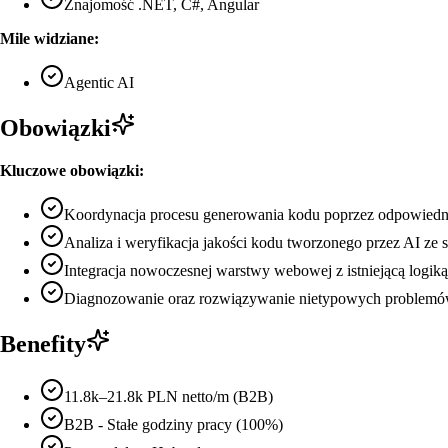
Znajomość .NET, C#, Angular
Mile widziane:
Agentic AI
Obowiązki
Kluczowe obowiązki:
Koordynacja procesu generowania kodu poprzez odpowiedn
Analiza i weryfikacja jakości kodu tworzonego przez AI z
Integracja nowoczesnej warstwy webowej z istniejącą logik
Diagnozowanie oraz rozwiązywanie nietypowych problemów 
Benefity
11.8k–21.8k PLN netto/m (B2B)
B2B - Stałe godziny pracy (100%)