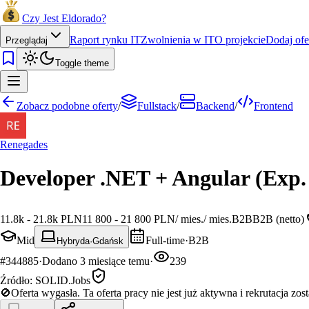
Czy Jest Eldorado?
Raport rynku IT
Zwolnienia w IT
O projekcie
Dodaj ofe
Przeglądaj
Toggle theme
Zobacz podobne oferty
/
Fullstack
/
Backend
/
Frontend
Renegades
Developer .NET + Angular (Exp.
11.8k - 21.8k PLN
11 800 - 21 800 PLN
/
mies.
/
mies.
B2B
B2B (netto)
Mid
Full-time
·
B2B
Hybryda
·
Gdańsk
#
344885
·
Dodano
3 miesiące temu
·
239
Źródło:
SOLID.Jobs
🚫
Oferta wygasła.
Ta oferta pracy nie jest już aktywna i rekrutacja zos