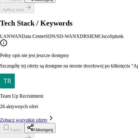
Aplikuj teraz
Tech Stack / Keywords
LAN
WAN
Data Center
SDN/SD-WAN
XDR
SIEM
Cisco
Splunk
Pełny opis nie jest jeszcze dostępny
Szczegóły tej oferty są dostępne na stronie docelowej po kliknięciu "Ap
Team Up Recruitment
26
aktywnych ofert
Zobacz wszystkie oferty
Zapisz
Udostępnij