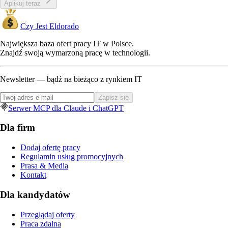
Aplikuj teraz
Czy Jest Eldorado
Największa baza ofert pracy IT w Polsce.
Znajdź swoją wymarzoną pracę w technologii.
Newsletter — bądź na bieżąco z rynkiem IT
Zapisz się
Serwer MCP dla Claude i ChatGPT
Dla firm
Dodaj ofertę pracy
Regulamin usług promocyjnych
Prasa & Media
Kontakt
Dla kandydatów
Przeglądaj oferty
Praca zdalna