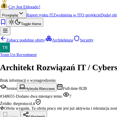
Czy Jest Eldorado?
Raport rynku IT
Zwolnienia w IT
O projekcie
Dodaj ofe
Przeglądaj
Toggle theme
Zobacz podobne oferty
/
Architektura
/
Security
Team Up Recruitment
Architekt Rozwiązań IT / Cybers
Brak informacji o wynagrodzeniu
Senior
Full-time
·
B2B
Hybryda
·
Warszawa
#
348655
·
Dodano
dwa miesiące temu
·
7
Źródło:
theprotocol.it
🚫
Oferta wygasła.
Ta oferta pracy nie jest już aktywna i rekrutacja zos
Zapisz
Udostępnij