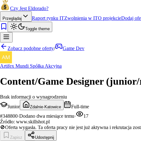
Czy Jest Eldorado?
Raport rynku IT
Zwolnienia w IT
O projekcie
Dodaj ofe
Przeglądaj
Toggle theme
Zobacz podobne oferty
/
Game Dev
Artifex Mundi Spółka Akcyjna
Content/Game Designer (junior/
Brak informacji o wynagrodzeniu
Junior
Full-time
Zdalnie
·
Katowice
#
348800
·
Dodano
dwa miesiące temu
·
17
Źródło:
www.skillshot.pl
🚫
Oferta wygasła.
Ta oferta pracy nie jest już aktywna i rekrutacja zos
Zapisz
Udostępnij