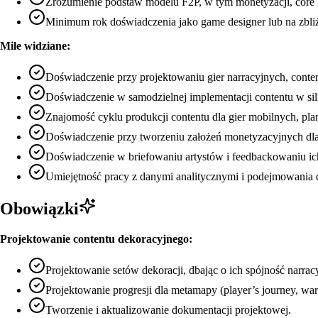
Zrozumienie podstaw modelu F2P, w tym monetyzacji, core l
Minimum rok doświadczenia jako game designer lub na zbl
Mile widziane:
Doświadczenie przy projektowaniu gier narracyjnych, conte
Doświadczenie w samodzielnej implementacji contentu w sil
Znajomość cyklu produkcji contentu dla gier mobilnych, pl
Doświadczenie przy tworzeniu założeń monetyzacyjnych dla
Doświadczenie w briefowaniu artystów i feedbackowaniu ic
Umiejętność pracy z danymi analitycznymi i podejmowania d
Obowiązki
Projektowanie contentu dekoracyjnego:
Projektowanie setów dekoracji, dbając o ich spójność narra
Projektowanie progresji dla metamapy (player’s journey, w
Tworzenie i aktualizowanie dokumentacji projektowej.