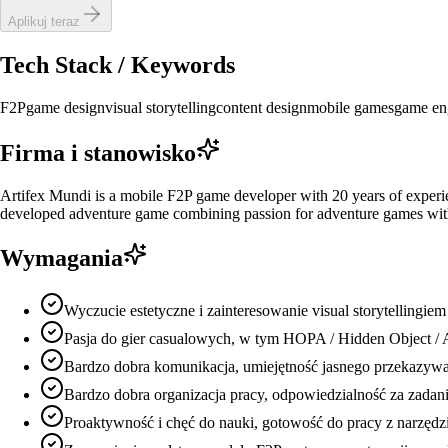
Aplikuj teraz
Tech Stack / Keywords
F2P
game design
visual storytelling
content design
mobile games
game en
Firma i stanowisko
Artifex Mundi is a mobile F2P game developer with 20 years of experi
developed adventure game combining passion for adventure games wit
Wymagania
Wyczucie estetyczne i zainteresowanie visual storytellingiem
Pasja do gier casualowych, w tym HOPA / Hidden Object / A
Bardzo dobra komunikacja, umiejętność jasnego przekazywani
Bardzo dobra organizacja pracy, odpowiedzialność za zadani
Proaktywność i chęć do nauki, gotowość do pracy z narzędzia