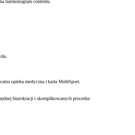
 na harmonogram contentu.
yda.
watna opieka medyczna i karta MultiSport.
będnej biurokracji i skomplikowanych procedur.