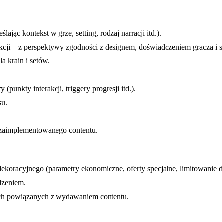
jąc kontekst w grze, setting, rodzaj narracji itd.).
cji – z perspektywy zgodności z designem, doświadczeniem gracza i s
a krain i setów.
unkty interakcji, triggery progresji itd.).
su.
 zaimplementowanego contentu.
oracyjnego (parametry ekonomiczne, oferty specjalne, limitowanie d
dzeniem.
ch powiązanych z wydawaniem contentu.