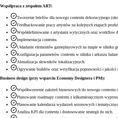
Współpraca z zespołem ART:
Tworzenie briefów dla nowego contentu dekoracyjnego (określa
Feedbackowanie pracy artystów na kolejnych etapach produk
Współdefiniowanie z artystami wytycznych oraz workflow dl
Implementacja contentu.
Układanie elementów gameplayowych na mapie w silniku gry (p
Konfiguracja parametrów contentu w silniku i arkuszu balan
Aktualizacja słowników lokalizacyjnych.
Ogrywanie buildów oraz weryfikacja poprawności i jakości
Business design (przy wsparciu Economy Designera i PM):
Współtworzenie założeń biznesowych do nowego contentu dek
Planowanie roadmapy contentu z kilkumiesięcznym wyprze
Planowanie kalendarza wydarzeń sezonowych i tematyczny
Analiza KPI dla contentu i dostosowanie strategii do nich.