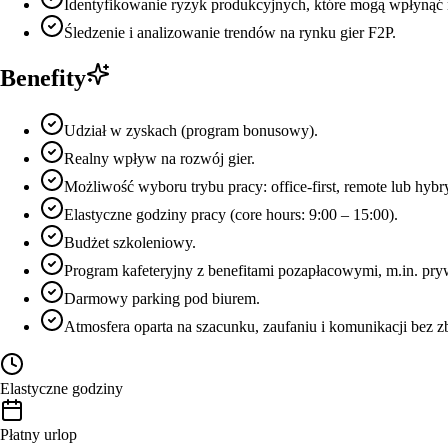
Identyfikowanie ryzyk produkcyjnych, które mogą wpłynąć
Śledzenie i analizowanie trendów na rynku gier F2P.
Benefity
Udział w zyskach (program bonusowy).
Realny wpływ na rozwój gier.
Możliwość wyboru trybu pracy: office-first, remote lub hybr
Elastyczne godziny pracy (core hours: 9:00 – 15:00).
Budżet szkoleniowy.
Program kafeteryjny z benefitami pozapłacowymi, m.in. pry
Darmowy parking pod biurem.
Atmosfera oparta na szacunku, zaufaniu i komunikacji bez z
Elastyczne godziny
Płatny urlop