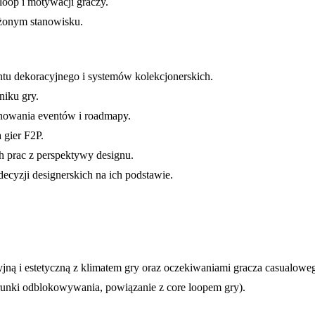
oop i motywacji graczy.
iżonym stanowisku.
ntu dekoracyjnego i systemów kolekcjonerskich.
niku gry.
anowania eventów i roadmapy.
 gier F2P.
h prac z perspektywy designu.
ecyzji designerskich na ich podstawie.
cyjną i estetyczną z klimatem gry oraz oczekiwaniami gracza casualowe
arunki odblokowywania, powiązanie z core loopem gry).