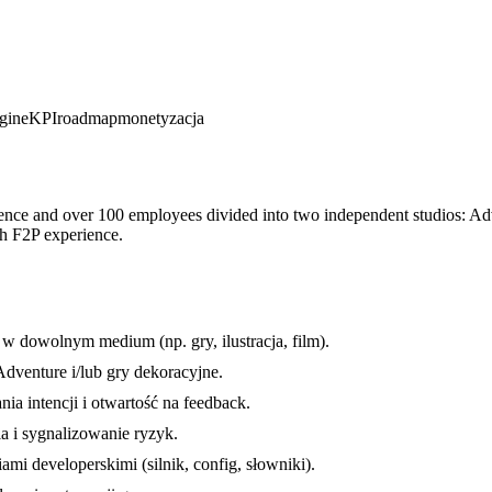
gine
KPI
roadmap
monetyzacja
ence and over 100 employees divided into two independent studios: Adv
h F2P experience.
 w dowolnym medium (np. gry, ilustracja, film).
dventure i/lub gry dekoracyjne.
a intencji i otwartość na feedback.
a i sygnalizowanie ryzyk.
mi developerskimi (silnik, config, słowniki).