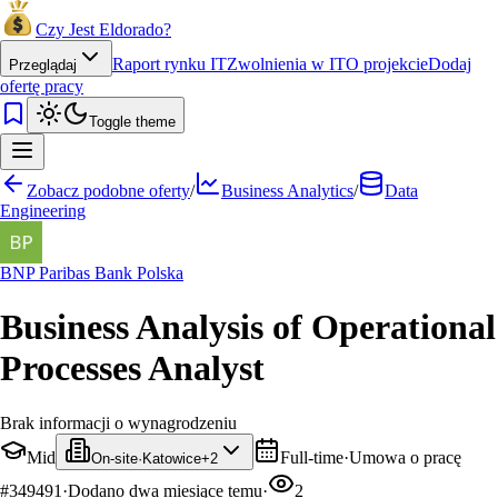
Czy Jest Eldorado?
Raport rynku IT
Zwolnienia w IT
O projekcie
Dodaj
Przeglądaj
ofertę pracy
Toggle theme
Zobacz podobne oferty
/
Business Analytics
/
Data
Engineering
BNP Paribas Bank Polska
Business Analysis of Operational
Processes Analyst
Brak informacji o wynagrodzeniu
Mid
Full-time
·
Umowa o pracę
On-site
·
Katowice
+
2
#
349491
·
Dodano
dwa miesiące temu
·
2