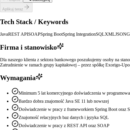
Aplikuj teraz
Tech Stack / Keywords
Java
REST API
SOAP
Spring Boot
Spring Integration
SQL
XML
JSON
G
Firma i stanowisko
Dla naszego klienta z sektora bankowego poszukujemy osoby na stanow
Zatrudnienie w ramach grupy kapitałowej – przez spółkę Exorigo-Upo
Wymagania
Minimum 5 lat komercyjnego doświadczenia w programowa
Bardzo dobra znajomość Java SE 11 lub nowszej
Doświadczenie w pracy z frameworkiem Spring Boot oraz Sp
Znajomość relacyjnych baz danych i języka SQL
Doświadczenie w pracy z REST API oraz SOAP