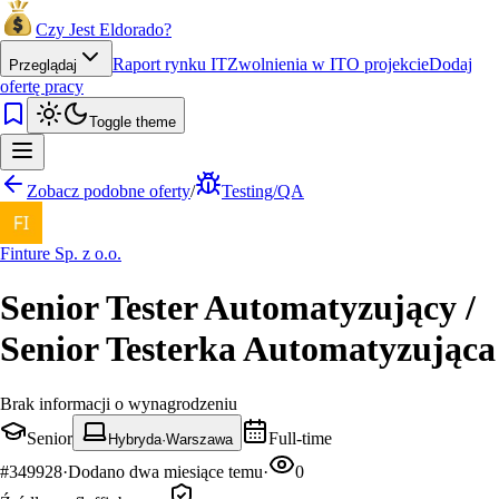
Czy Jest Eldorado?
Raport rynku IT
Zwolnienia w IT
O projekcie
Dodaj
Przeglądaj
ofertę pracy
Toggle theme
Zobacz podobne oferty
/
Testing/QA
Finture Sp. z o.o.
Senior Tester Automatyzujący /
Senior Testerka Automatyzująca
Brak informacji o wynagrodzeniu
Senior
Full-time
Hybryda
·
Warszawa
#
349928
·
Dodano
dwa miesiące temu
·
0