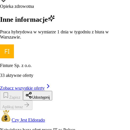
Opieka zdrowotna
Inne informacje
Praca hybrydowa w wymiarze 1 dnia w tygodniu z biura w
Warszawie.
Finture Sp. z o.o.
33
aktywne oferty
Zobacz wszystkie oferty
Zapisz
Udostępnij
Aplikuj teraz
Czy Jest Eldorado
Największa baza ofert pracy IT w Polsce.