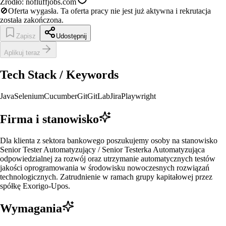
Źródło:
nofluffjobs.com
🚫
Oferta wygasła.
Ta oferta pracy nie jest już aktywna i rekrutacja
została zakończona.
Zapisz
Udostępnij
Aplikuj teraz
Tech Stack / Keywords
Java
Selenium
Cucumber
Git
GitLab
Jira
Playwright
Firma i stanowisko
Dla klienta z sektora bankowego poszukujemy osoby na stanowisko
Senior Tester Automatyzujący / Senior Testerka Automatyzująca
odpowiedzialnej za rozwój oraz utrzymanie automatycznych testów
jakości oprogramowania w środowisku nowoczesnych rozwiązań
technologicznych. Zatrudnienie w ramach grupy kapitałowej przez
spółkę Exorigo-Upos.
Wymagania