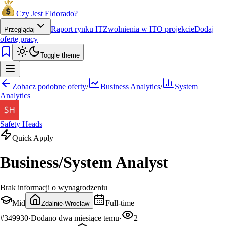
Czy Jest Eldorado?
Raport rynku IT
Zwolnienia w IT
O projekcie
Dodaj
Przeglądaj
ofertę pracy
Toggle theme
Zobacz podobne oferty
/
Business Analytics
/
System
Analytics
Safety Heads
Quick Apply
Business/System Analyst
Brak informacji o wynagrodzeniu
Mid
Full-time
Zdalnie
·
Wrocław
#
349930
·
Dodano
dwa miesiące temu
·
2