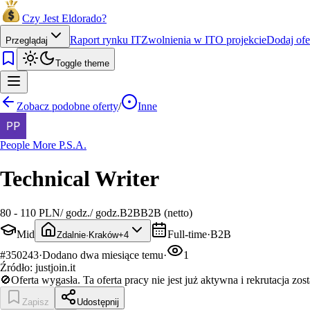
Czy Jest Eldorado?
Raport rynku IT
Zwolnienia w IT
O projekcie
Dodaj ofe
Przeglądaj
Toggle theme
Zobacz podobne oferty
/
Inne
People More P.S.A.
Technical Writer
80 - 110 PLN
/
godz.
/
godz.
B2B
B2B (netto)
Mid
Full-time
·
B2B
Zdalnie
·
Kraków
+
4
#
350243
·
Dodano
dwa miesiące temu
·
1
Źródło:
justjoin.it
🚫
Oferta wygasła.
Ta oferta pracy nie jest już aktywna i rekrutacja zos
Zapisz
Udostępnij