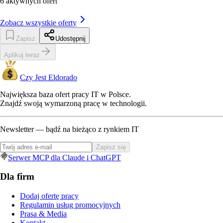
6
aktywnych ofert
Zobacz wszystkie oferty
Zapisz
Udostępnij
Aplikuj teraz
Czy Jest Eldorado
Największa baza ofert pracy IT w Polsce.
Znajdź swoją wymarzoną pracę w technologii.
Newsletter — bądź na bieżąco z rynkiem IT
Zapisz się
Serwer MCP dla Claude i ChatGPT
Dla firm
Dodaj ofertę pracy
Regulamin usług promocyjnych
Prasa & Media
Kontakt