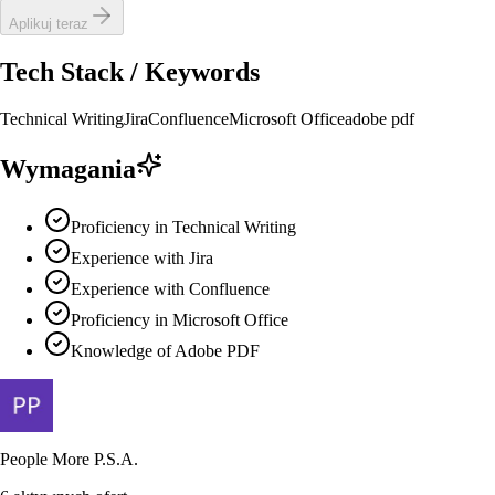
Aplikuj teraz
Tech Stack / Keywords
Technical Writing
Jira
Confluence
Microsoft Office
adobe pdf
Wymagania
Proficiency in Technical Writing
Experience with Jira
Experience with Confluence
Proficiency in Microsoft Office
Knowledge of Adobe PDF
People More P.S.A.