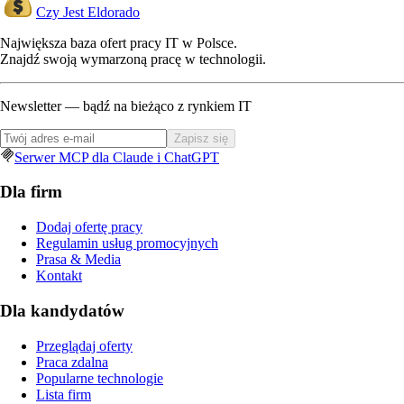
Czy Jest Eldorado
Największa baza ofert pracy IT w Polsce.
Znajdź swoją wymarzoną pracę w technologii.
Newsletter — bądź na bieżąco z rynkiem IT
Zapisz się
Serwer MCP dla Claude i ChatGPT
Dla firm
Dodaj ofertę pracy
Regulamin usług promocyjnych
Prasa & Media
Kontakt
Dla kandydatów
Przeglądaj oferty
Praca zdalna
Popularne technologie
Lista firm