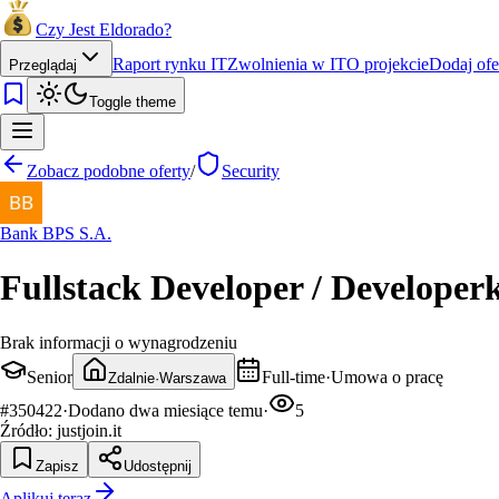
Czy Jest Eldorado?
Raport rynku IT
Zwolnienia w IT
O projekcie
Dodaj ofe
Przeglądaj
Toggle theme
Zobacz podobne oferty
/
Security
Bank BPS S.A.
Fullstack Developer / Developer
Brak informacji o wynagrodzeniu
Senior
Full-time
·
Umowa o pracę
Zdalnie
·
Warszawa
#
350422
·
Dodano
dwa miesiące temu
·
5
Źródło:
justjoin.it
Zapisz
Udostępnij
Aplikuj teraz