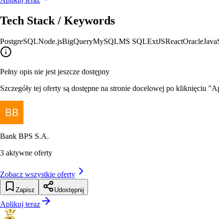
Tech Stack / Keywords
PostgreSQL
Node.js
BigQuery
MySQL
MS SQL
ExtJS
React
Oracle
Java
Pełny opis nie jest jeszcze dostępny
Szczegóły tej oferty są dostępne na stronie docelowej po kliknięciu "Ap
Bank BPS S.A.
3
aktywne oferty
Zobacz wszystkie oferty
Zapisz
Udostępnij
Aplikuj teraz