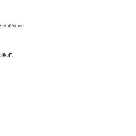
Script
Python
likuj".