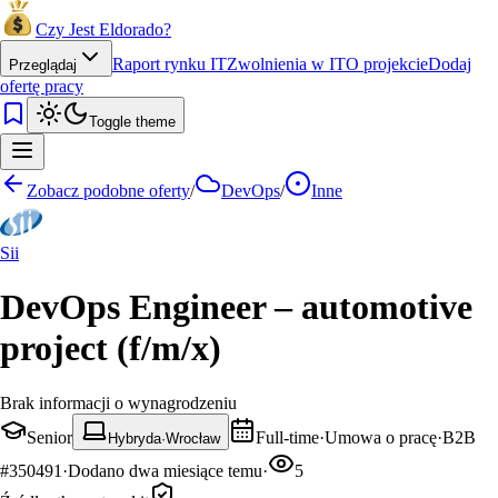
Czy Jest Eldorado?
Raport rynku IT
Zwolnienia w IT
O projekcie
Dodaj
Przeglądaj
ofertę pracy
Toggle theme
Zobacz podobne oferty
/
DevOps
/
Inne
Sii
DevOps Engineer – automotive
project (f/m/x)
Brak informacji o wynagrodzeniu
Senior
Full-time
·
Umowa o pracę
·
B2B
Hybryda
·
Wrocław
#
350491
·
Dodano
dwa miesiące temu
·
5