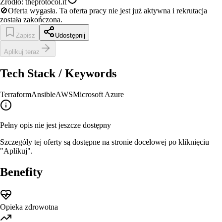
Źródło:
theprotocol.it
🚫
Oferta wygasła.
Ta oferta pracy nie jest już aktywna i rekrutacja
została zakończona.
Zapisz
Udostępnij
Aplikuj teraz
Tech Stack / Keywords
Terraform
Ansible
AWS
Microsoft Azure
Pełny opis nie jest jeszcze dostępny
Szczegóły tej oferty są dostępne na stronie docelowej po kliknięciu
"Aplikuj".
Benefity
Opieka zdrowotna