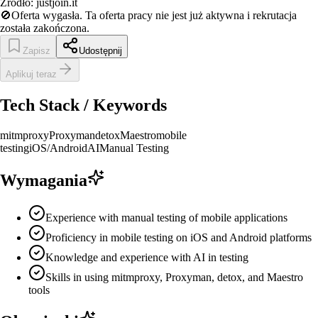
Źródło:
justjoin.it
🚫
Oferta wygasła.
Ta oferta pracy nie jest już aktywna i rekrutacja
została zakończona.
Zapisz
Udostępnij
Aplikuj teraz
Tech Stack / Keywords
mitmproxy
Proxyman
detox
Maestro
mobile
testing
iOS/Android
AI
Manual Testing
Wymagania
Experience with manual testing of mobile applications
Proficiency in mobile testing on iOS and Android platforms
Knowledge and experience with AI in testing
Skills in using mitmproxy, Proxyman, detox, and Maestro
tools