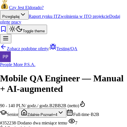
Czy Jest Eldorado?
Raport rynku IT
Zwolnienia w IT
O projekcie
Dodaj
Przeglądaj
ofertę pracy
Toggle theme
Zobacz podobne oferty
/
Testing/QA
People More P.S.A.
Mobile QA Engineer — Manual
+ AI-augmented
90 - 140 PLN
/
godz.
/
godz.
B2B
B2B (netto)
Senior
Full-time
·
B2B
Zdalnie
·
Poznań
+
4
#
352238
·
Dodano
dwa miesiące temu
·
7