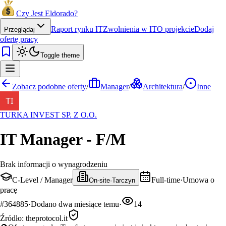
Czy Jest Eldorado?
Raport rynku IT
Zwolnienia w IT
O projekcie
Dodaj
Przeglądaj
ofertę pracy
Toggle theme
Zobacz podobne oferty
/
Manager
/
Architektura
/
Inne
TURKA INVEST SP. Z O.O.
IT Manager - F/M
Brak informacji o wynagrodzeniu
C-Level / Manager
Full-time
·
Umowa o
On-site
·
Tarczyn
pracę
#
364885
·
Dodano
dwa miesiące temu
·
14
Źródło:
theprotocol.it