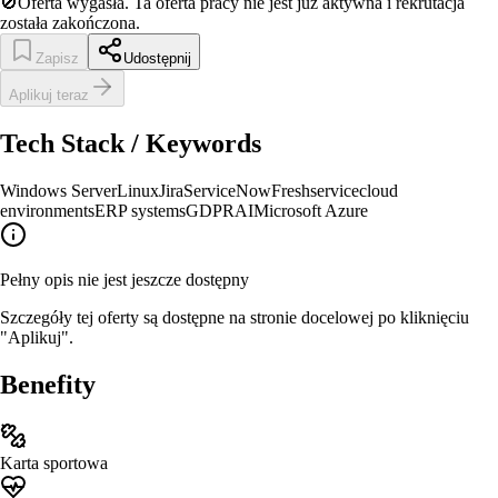
🚫
Oferta wygasła.
Ta oferta pracy nie jest już aktywna i rekrutacja
została zakończona.
Zapisz
Udostępnij
Aplikuj teraz
Tech Stack / Keywords
Windows Server
Linux
Jira
ServiceNow
Freshservice
cloud
environments
ERP systems
GDPR
AI
Microsoft Azure
Pełny opis nie jest jeszcze dostępny
Szczegóły tej oferty są dostępne na stronie docelowej po kliknięciu
"Aplikuj".
Benefity
Karta sportowa