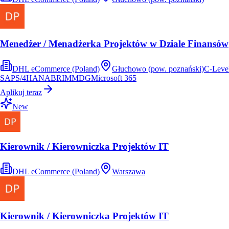
Menedżer / Menadżerka Projektów w Dziale Finansów
DHL eCommerce (Poland)
Głuchowo (pow. poznański)
C-Leve
SAP
S/4HANA
BRIM
MDG
Microsoft 365
Aplikuj teraz
New
Kierownik / Kierowniczka Projektów IT
DHL eCommerce (Poland)
Warszawa
Kierownik / Kierowniczka Projektów IT