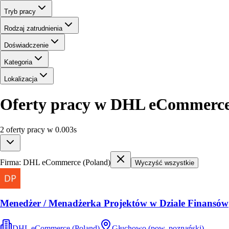
Tryb pracy
Rodzaj zatrudnienia
Doświadczenie
Kategoria
Lokalizacja
Oferty pracy w DHL eCommerce
2
oferty
pracy
w
0.003
s
Firma:
DHL eCommerce (Poland)
Wyczyść wszystkie
Menedżer / Menadżerka Projektów w Dziale Finansów
DHL eCommerce (Poland)
Głuchowo (pow. poznański)