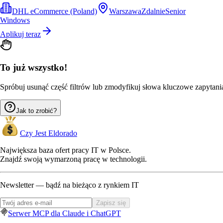
DHL eCommerce (Poland)
Warszawa
Zdalnie
Senior
Windows
Aplikuj teraz
To już wszystko!
Spróbuj usunąć część filtrów lub zmodyfikuj słowa kluczowe zapytania,
Jak to zrobić?
Czy Jest Eldorado
Największa baza ofert pracy IT w Polsce.
Znajdź swoją wymarzoną pracę w technologii.
Newsletter — bądź na bieżąco z rynkiem IT
Zapisz się
Serwer MCP dla Claude i ChatGPT