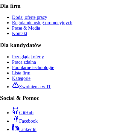
Dla firm
Dodaj ofertę pracy
Regulamin usług promocyjnych
Prasa & Media
Kontakt
Dla kandydatów
Przeglądaj oferty
Praca zdalna
Popularne technologie
Lista firm
Kategorie
Zwolnienia w IT
Social & Pomoc
GitHub
Facebook
LinkedIn