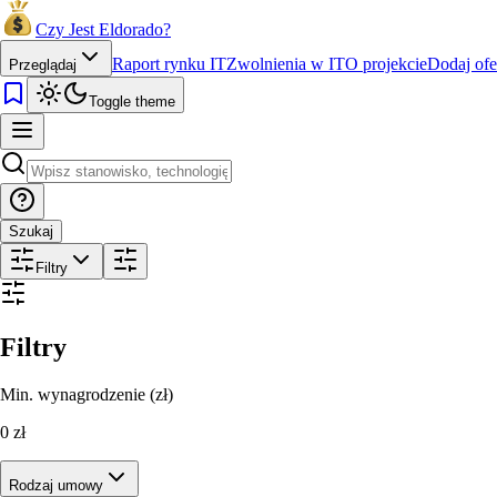
Czy Jest Eldorado?
Raport rynku IT
Zwolnienia w IT
O projekcie
Dodaj ofe
Przeglądaj
Toggle theme
Szukaj
Filtry
Filtry
Min. wynagrodzenie (zł)
0
zł
Rodzaj umowy