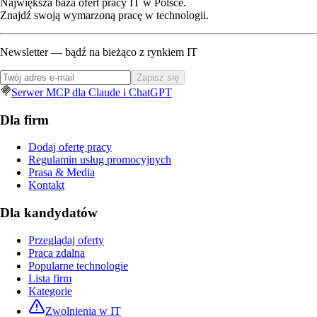
Największa baza ofert pracy IT w Polsce.
Znajdź swoją wymarzoną pracę w technologii.
Newsletter — bądź na bieżąco z rynkiem IT
Zapisz się
Serwer MCP dla Claude i ChatGPT
Dla firm
Dodaj ofertę pracy
Regulamin usług promocyjnych
Prasa & Media
Kontakt
Dla kandydatów
Przeglądaj oferty
Praca zdalna
Popularne technologie
Lista firm
Kategorie
Zwolnienia w IT