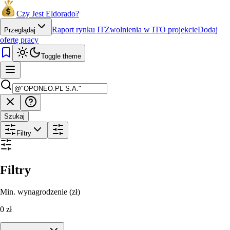
Czy Jest Eldorado?
Raport rynku IT
Zwolnienia w IT
O projekcie
Dodaj
Przeglądaj
ofertę pracy
Toggle theme
Szukaj
Filtry
Filtry
Min. wynagrodzenie (zł)
0
zł