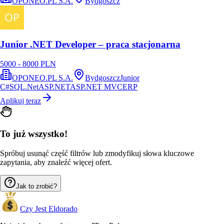
OPONEO.PL S.A.
Bydgoszcz
Junior .NET Developer – praca stacjonarna
5000 - 8000 PLN
OPONEO.PL S.A.
Bydgoszcz
Junior
C#
SQL
.Net
ASP.NET
ASP.NET MVC
ERP
Aplikuj teraz
To już wszystko!
Spróbuj usunąć część filtrów lub zmodyfikuj słowa kluczowe
zapytania, aby znaleźć więcej ofert.
Jak to zrobić?
Czy Jest Eldorado