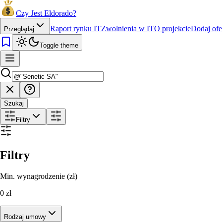
Czy Jest Eldorado?
Raport rynku IT
Zwolnienia w IT
O projekcie
Dodaj ofe
Przeglądaj
Toggle theme
Szukaj
Filtry
Filtry
Min. wynagrodzenie (zł)
0
zł
Rodzaj umowy