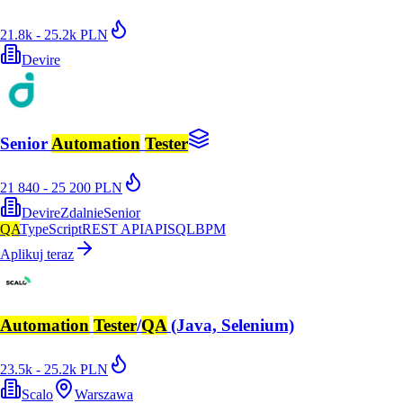
21.8k - 25.2k PLN
Devire
Senior
Automation
Tester
21 840 - 25 200 PLN
Devire
Zdalnie
Senior
QA
TypeScript
REST API
API
SQL
BPM
Aplikuj teraz
Automation
Tester
/
QA
(Java, Selenium)
23.5k - 25.2k PLN
Scalo
Warszawa