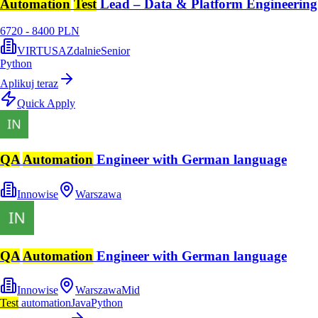
Automation
Test
Lead – Data & Platform Engineering
6720 - 8400 PLN
VIRTUSA
Zdalnie
Senior
Python
Aplikuj teraz
Quick Apply
QA
Automation
Engineer with German language
Innowise
Warszawa
QA
Automation
Engineer with German language
Innowise
Warszawa
Mid
Test
automation
Java
Python