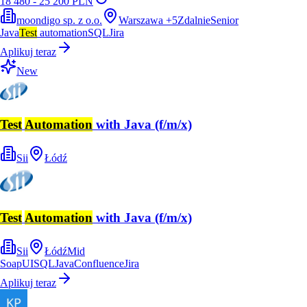
18 480 - 25 200 PLN
moondigo sp. z o.o.
Warszawa
+
5
Zdalnie
Senior
Java
Test
automation
SQL
Jira
Aplikuj teraz
New
Test
Automation
with Java (f/m/x)
Sii
Łódź
Test
Automation
with Java (f/m/x)
Sii
Łódź
Mid
SoapUI
SQL
Java
Confluence
Jira
Aplikuj teraz