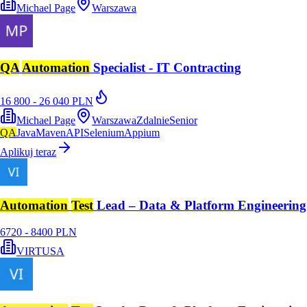
Michael Page
Warszawa
QA
Automation
Specialist - IT Contracting
16 800 - 26 040 PLN
Michael Page
Warszawa
Zdalnie
Senior
QA
Java
Maven
API
Selenium
Appium
Aplikuj teraz
Automation
Test
Lead – Data & Platform Engineering
6720 - 8400 PLN
VIRTUSA