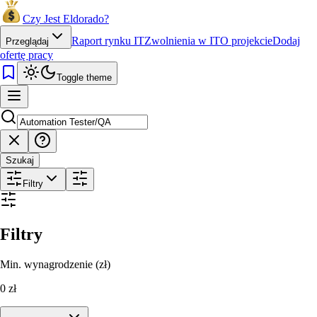
Czy Jest Eldorado?
Raport rynku IT
Zwolnienia w IT
O projekcie
Dodaj
Przeglądaj
ofertę pracy
Toggle theme
Szukaj
Filtry
Filtry
Min. wynagrodzenie (zł)
0
zł