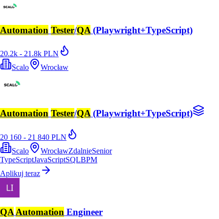
Automation
Tester
/
QA
(Playwright+TypeScript)
20.2k - 21.8k PLN
Scalo
Wrocław
Automation
Tester
/
QA
(Playwright+TypeScript)
20 160 - 21 840 PLN
Scalo
Wrocław
Zdalnie
Senior
TypeScript
JavaScript
SQL
BPM
Aplikuj teraz
QA
Automation
Engineer