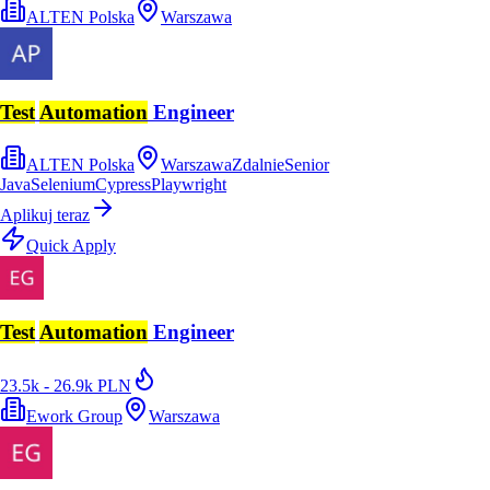
ALTEN Polska
Warszawa
Test
Automation
Engineer
ALTEN Polska
Warszawa
Zdalnie
Senior
Java
Selenium
Cypress
Playwright
Aplikuj teraz
Quick Apply
Test
Automation
Engineer
23.5k - 26.9k PLN
Ework Group
Warszawa