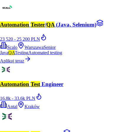
Automation
Tester
/
QA
(Java, Selenium)
23 520 - 25 200 PLN
Scalo
Warszawa
Senior
Java
QA
Testing
Automated testing
Aplikuj teraz
Automation
Test
Engineer
16.8k - 33.6k PLN
Antal
Kraków