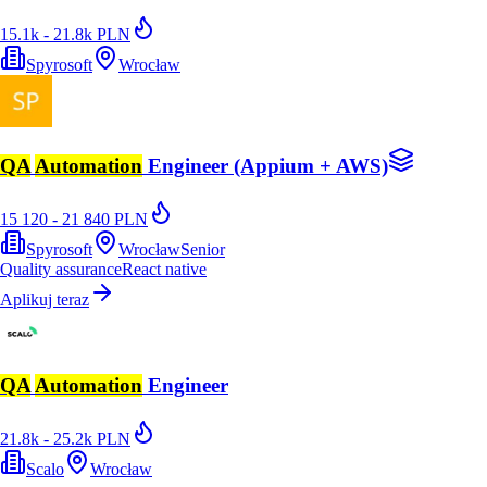
15.1k - 21.8k PLN
Spyrosoft
Wrocław
QA
Automation
Engineer (Appium + AWS)
15 120 - 21 840 PLN
Spyrosoft
Wrocław
Senior
Quality assurance
React native
Aplikuj teraz
QA
Automation
Engineer
21.8k - 25.2k PLN
Scalo
Wrocław