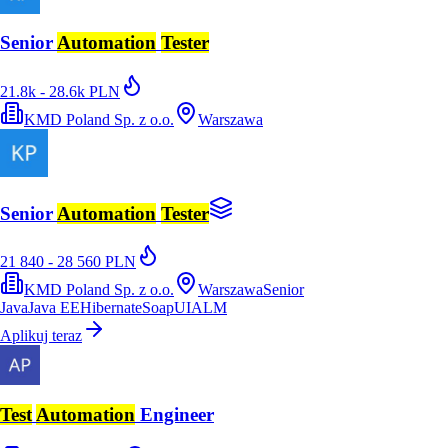
Senior
Automation
Tester
21.8k - 28.6k PLN
KMD Poland Sp. z o.o.
Warszawa
Senior
Automation
Tester
21 840 - 28 560 PLN
KMD Poland Sp. z o.o.
Warszawa
Senior
Java
Java EE
Hibernate
SoapUI
ALM
Aplikuj teraz
Test
Automation
Engineer