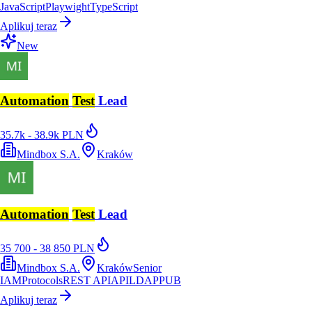
JavaScript
Playwight
TypeScript
Aplikuj teraz
New
Automation
Test
Lead
35.7k - 38.9k PLN
Mindbox S.A.
Kraków
Automation
Test
Lead
35 700 - 38 850 PLN
Mindbox S.A.
Kraków
Senior
IAM
Protocols
REST API
API
LDAP
PUB
Aplikuj teraz