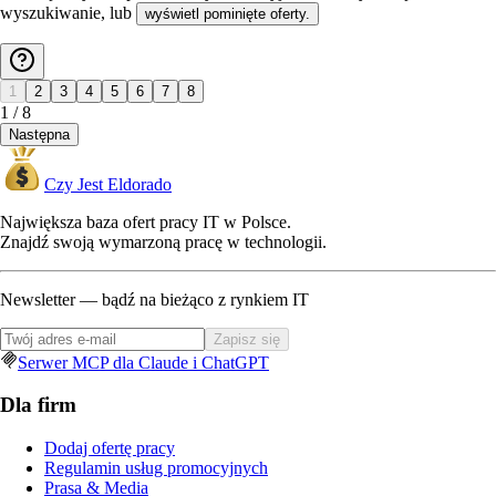
wyszukiwanie, lub
wyświetl pominięte oferty.
1
2
3
4
5
6
7
8
1
/
8
Następna
Czy Jest Eldorado
Największa baza ofert pracy IT w Polsce.
Znajdź swoją wymarzoną pracę w technologii.
Newsletter — bądź na bieżąco z rynkiem IT
Zapisz się
Serwer MCP dla Claude i ChatGPT
Dla firm
Dodaj ofertę pracy
Regulamin usług promocyjnych
Prasa & Media