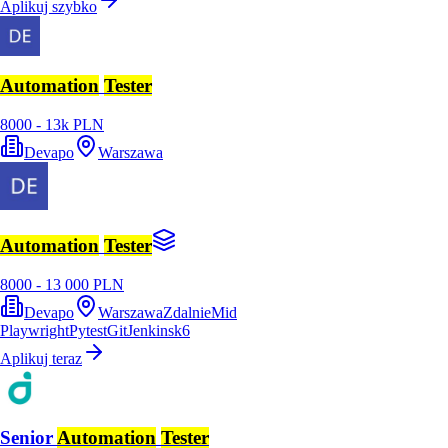
Aplikuj szybko
Automation
Tester
8000 - 13k PLN
Devapo
Warszawa
Automation
Tester
8000 - 13 000 PLN
Devapo
Warszawa
Zdalnie
Mid
Playwright
Pytest
Git
Jenkins
k6
Aplikuj teraz
Senior
Automation
Tester