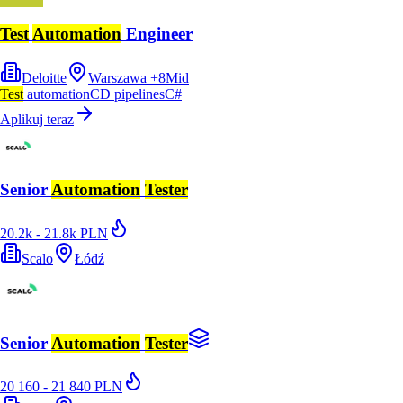
Test
Automation
Engineer
Deloitte
Warszawa
+
8
Mid
Test
automation
CD pipelines
C#
Aplikuj teraz
Senior
Automation
Tester
20.2k - 21.8k PLN
Scalo
Łódź
Senior
Automation
Tester
20 160 - 21 840 PLN