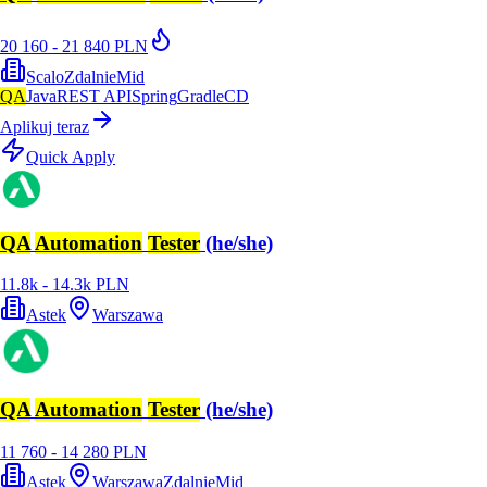
20 160 - 21 840 PLN
Scalo
Zdalnie
Mid
QA
Java
REST API
Spring
Gradle
CD
Aplikuj teraz
Quick Apply
QA
Automation
Tester
(he/she)
11.8k - 14.3k PLN
Astek
Warszawa
QA
Automation
Tester
(he/she)
11 760 - 14 280 PLN
Astek
Warszawa
Zdalnie
Mid