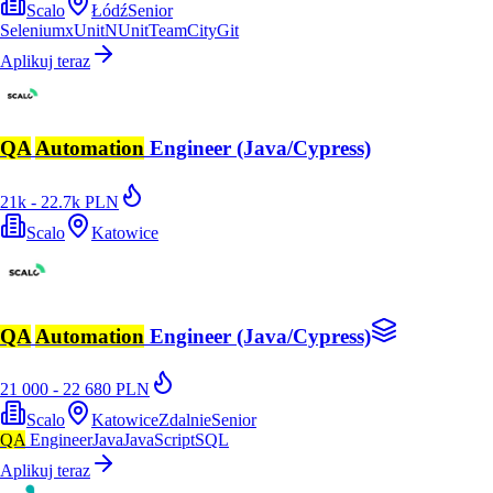
Scalo
Łódź
Senior
Selenium
xUnit
NUnit
TeamCity
Git
Aplikuj teraz
QA
Automation
Engineer (Java/Cypress)
21k - 22.7k PLN
Scalo
Katowice
QA
Automation
Engineer (Java/Cypress)
21 000 - 22 680 PLN
Scalo
Katowice
Zdalnie
Senior
QA
Engineer
Java
JavaScript
SQL
Aplikuj teraz