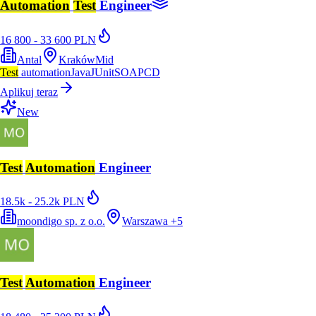
Automation
Test
Engineer
16 800 - 33 600 PLN
Antal
Kraków
Mid
Test
automation
Java
JUnit
SOAP
CD
Aplikuj teraz
New
Test
Automation
Engineer
18.5k - 25.2k PLN
moondigo sp. z o.o.
Warszawa
+
5
Test
Automation
Engineer