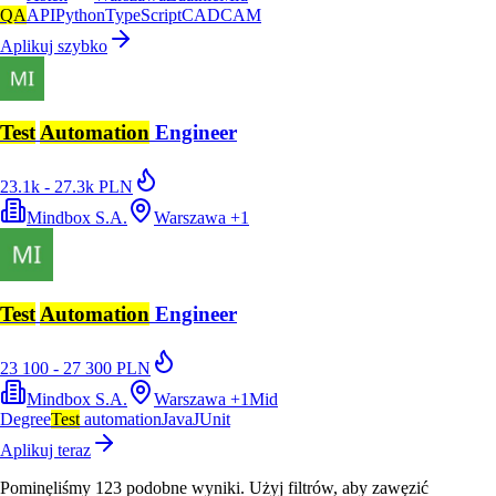
QA
API
Python
TypeScript
CAD
CAM
Aplikuj szybko
Test
Automation
Engineer
23.1k - 27.3k PLN
Mindbox S.A.
Warszawa
+
1
Test
Automation
Engineer
23 100 - 27 300 PLN
Mindbox S.A.
Warszawa
+
1
Mid
Degree
Test
automation
Java
JUnit
Aplikuj teraz
Pominęliśmy
123
podobne wyniki
. Użyj filtrów, aby zawęzić