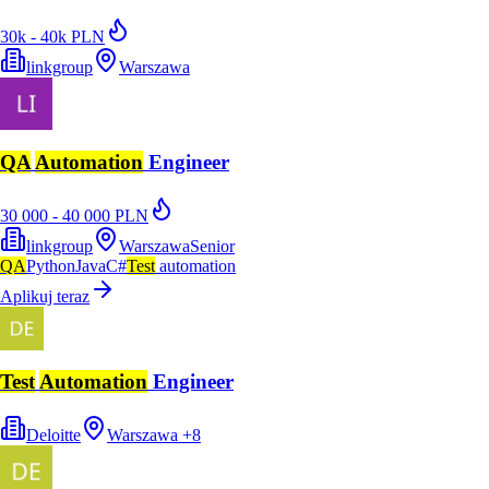
30k - 40k PLN
linkgroup
Warszawa
QA
Automation
Engineer
30 000 - 40 000 PLN
linkgroup
Warszawa
Senior
QA
Python
Java
C#
Test
automation
Aplikuj teraz
Test
Automation
Engineer
Deloitte
Warszawa
+
8