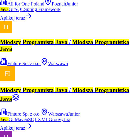
All for One Poland
Poznań
Junior
Java
Git
SQL
Spring Framework
Aplikuj teraz
Młodszy
Programista
Java
/
Młodsza
Programistka
Java
Finture Sp. z o.o.
Warszawa
Młodszy
Programista
Java
/
Młodsza
Programistka
Java
Finture Sp. z o.o.
Warszawa
Junior
Java
Git
Maven
SQL
XML
Groovy
Jira
Aplikuj teraz