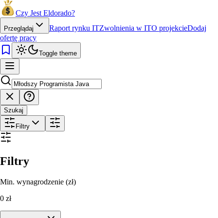
Czy Jest Eldorado?
Raport rynku IT
Zwolnienia w IT
O projekcie
Dodaj
Przeglądaj
ofertę pracy
Toggle theme
Szukaj
Filtry
Filtry
Min. wynagrodzenie (zł)
0
zł