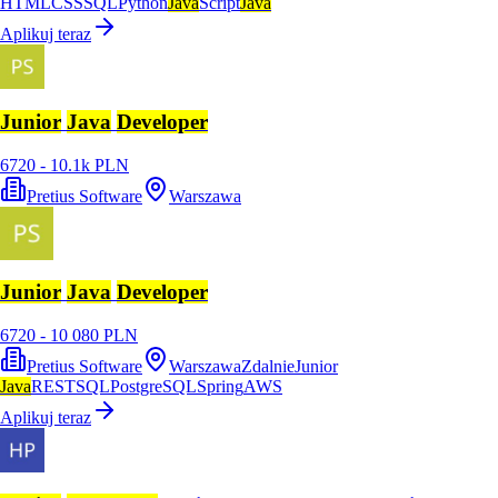
HTML
CSS
SQL
Python
Java
Script
Java
Aplikuj teraz
Junior
Java
Developer
6720 - 10.1k PLN
Pretius Software
Warszawa
Junior
Java
Developer
6720 - 10 080 PLN
Pretius Software
Warszawa
Zdalnie
Junior
Java
REST
SQL
PostgreSQL
Spring
AWS
Aplikuj teraz