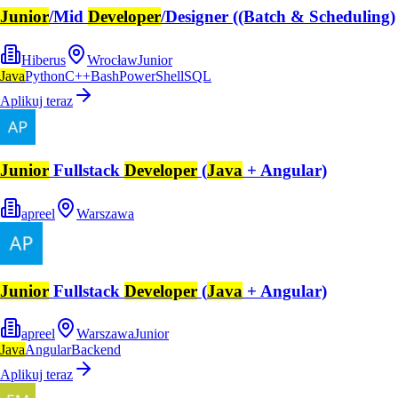
Junior
/Mid
Developer
/Designer ((Batch & Scheduling)
Hiberus
Wrocław
Junior
Java
Python
C++
Bash
PowerShell
SQL
Aplikuj teraz
Junior
Fullstack
Developer
(
Java
+ Angular)
apreel
Warszawa
Junior
Fullstack
Developer
(
Java
+ Angular)
apreel
Warszawa
Junior
Java
Angular
Backend
Aplikuj teraz