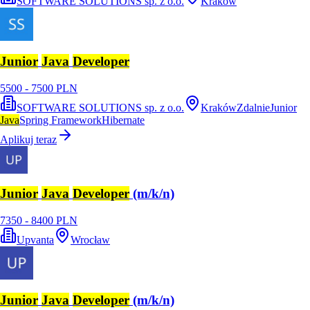
SOFTWARE SOLUTIONS sp. z o.o.
Kraków
Junior
Java
Developer
5500 - 7500 PLN
SOFTWARE SOLUTIONS sp. z o.o.
Kraków
Zdalnie
Junior
Java
Spring Framework
Hibernate
Aplikuj teraz
Junior
Java
Developer
(m/k/n)
7350 - 8400 PLN
Upvanta
Wrocław
Junior
Java
Developer
(m/k/n)