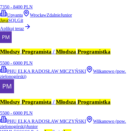
7350 - 8400 PLN
Upvanta
Wrocław
Zdalnie
Junior
Java
SQL
Git
Aplikuj teraz
Młodszy
Programista
/
Młodsza
Programistka
5500 - 6000 PLN
PHU ELKA RADOSŁAW MICZYŃSKI
Wilkanowo (pow.
zielonogórski)
Młodszy
Programista
/
Młodsza
Programistka
5500 - 6000 PLN
PHU ELKA RADOSŁAW MICZYŃSKI
Wilkanowo (pow.
zielonogórski)
Junior