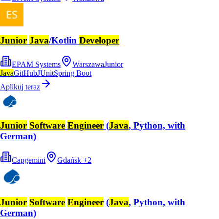
Junior
Java
/Kotlin
Developer
EPAM Systems
Warszawa
Junior
Java
GitHub
JUnit
Spring Boot
Aplikuj teraz
Junior
Software
Engineer
(
Java
, Python, with
German)
Capgemini
Gdańsk
+
2
Junior
Software
Engineer
(
Java
, Python, with
German)