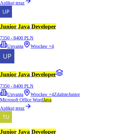
Aplikuj teraz
Junior
Java
Developer
7350 - 8400 PLN
Upvanta
Wrocław
+
4
Junior
Java
Developer
7350 - 8400 PLN
Upvanta
Wrocław
+
4
Zdalnie
Junior
Microsoft Office Word
Java
Aplikuj teraz
Junior
Java
Developer