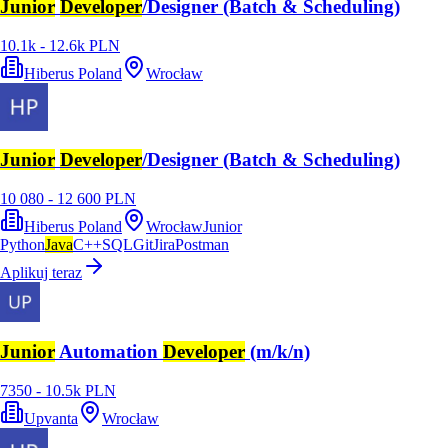
Junior
Developer
/Designer (Batch & Scheduling)
10.1k - 12.6k PLN
Hiberus Poland
Wrocław
Junior
Developer
/Designer (Batch & Scheduling)
10 080 - 12 600 PLN
Hiberus Poland
Wrocław
Junior
Python
Java
C++
SQL
Git
Jira
Postman
Aplikuj teraz
Junior
Automation
Developer
(m/k/n)
7350 - 10.5k PLN
Upvanta
Wrocław