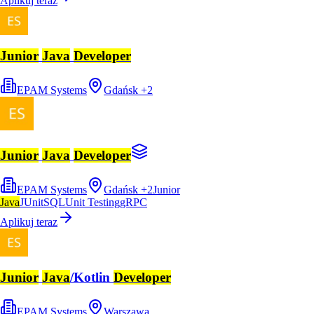
Aplikuj teraz
Junior
Java
Developer
EPAM Systems
Gdańsk
+
2
Junior
Java
Developer
EPAM Systems
Gdańsk
+
2
Junior
Java
JUnit
SQL
Unit Testing
gRPC
Aplikuj teraz
Junior
Java
/Kotlin
Developer
EPAM Systems
Warszawa