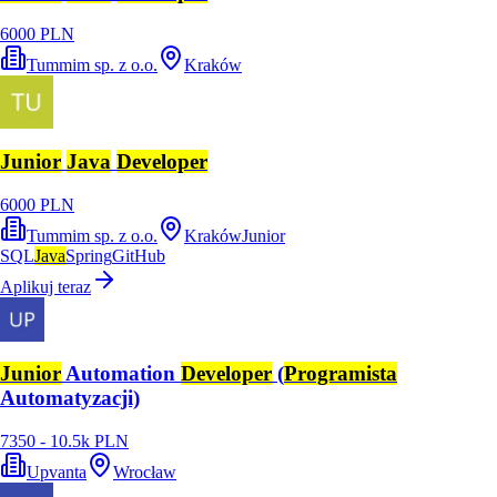
6000 PLN
Tummim sp. z o.o.
Kraków
Junior
Java
Developer
6000 PLN
Tummim sp. z o.o.
Kraków
Junior
SQL
Java
Spring
GitHub
Aplikuj teraz
Junior
Automation
Developer
(
Programista
Automatyzacji)
7350 - 10.5k PLN
Upvanta
Wrocław