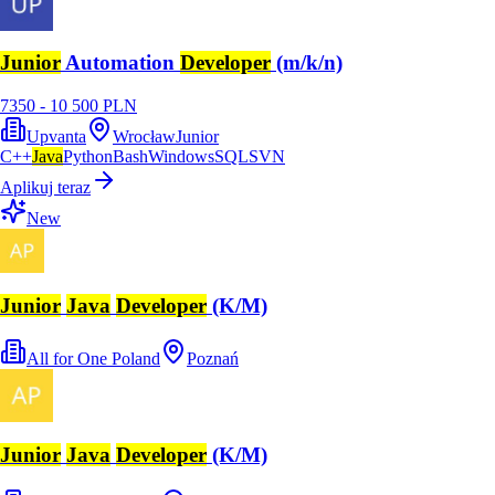
Junior
Automation
Developer
(m/k/n)
7350 - 10 500 PLN
Upvanta
Wrocław
Junior
C++
Java
Python
Bash
Windows
SQL
SVN
Aplikuj teraz
New
Junior
Java
Developer
(K/M)
All for One Poland
Poznań
Junior
Java
Developer
(K/M)