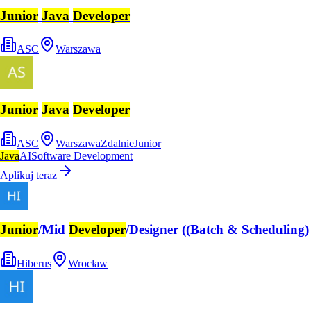
Junior
Java
Developer
ASC
Warszawa
Junior
Java
Developer
ASC
Warszawa
Zdalnie
Junior
Java
AI
Software Development
Aplikuj teraz
Junior
/Mid
Developer
/Designer ((Batch & Scheduling)
Hiberus
Wrocław