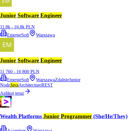
Junior
Software
Engineer
11.8k - 16.8k PLN
EmergeSoft
Warszawa
Junior
Software
Engineer
11 760 - 16 800 PLN
EmergeSoft
Warszawa
Zdalnie
Junior
Node
Java
Architecture
REST
Aplikuj teraz
Wealth Platforms
Junior
Programmer
(She/He/They)
Accenture
Warszawa