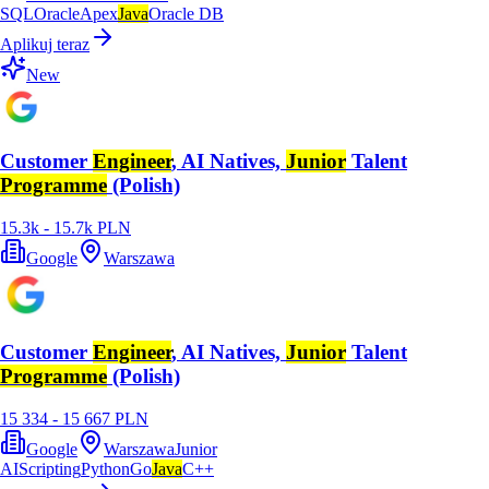
SQL
Oracle
Apex
Java
Oracle DB
Aplikuj teraz
New
Customer
Engineer
, AI Natives,
Junior
Talent
Programme
(Polish)
15.3k - 15.7k PLN
Google
Warszawa
Customer
Engineer
, AI Natives,
Junior
Talent
Programme
(Polish)
15 334 - 15 667 PLN
Google
Warszawa
Junior
AI
Scripting
Python
Go
Java
C++