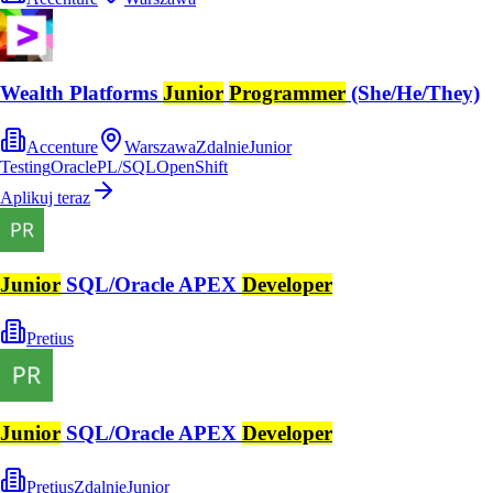
Wealth Platforms
Junior
Programmer
(She/He/They)
Accenture
Warszawa
Zdalnie
Junior
Testing
Oracle
PL/SQL
OpenShift
Aplikuj teraz
Junior
SQL/Oracle APEX
Developer
Pretius
Junior
SQL/Oracle APEX
Developer
Pretius
Zdalnie
Junior