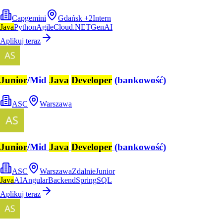
Capgemini
Gdańsk
+
2
Intern
Java
Python
Agile
Cloud
.NET
GenAI
Aplikuj teraz
Junior
/Mid
Java
Developer
(bankowość)
ASC
Warszawa
Junior
/Mid
Java
Developer
(bankowość)
ASC
Warszawa
Zdalnie
Junior
Java
AI
Angular
Backend
Spring
SQL
Aplikuj teraz