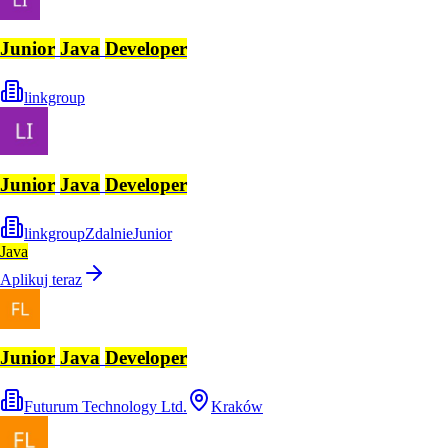
Junior
Java
Developer
linkgroup
Junior
Java
Developer
linkgroup
Zdalnie
Junior
Java
Aplikuj teraz
Junior
Java
Developer
Futurum Technology Ltd.
Kraków