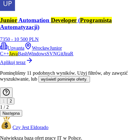
Junior
Automation
Developer
(
Programista
Automatyzacji)
7350 - 10 500 PLN
Upvanta
Wrocław
Junior
C++
Java
Bash
Windows
SVN
Git
Jira
R
Aplikuj teraz
Pominęliśmy
11
podobnych wyników
. Użyj filtrów, aby zawęzić
wyszukiwanie, lub
wyświetl pominięte oferty.
1
2
1
/
2
Następna
Czy Jest Eldorado
Największa baza ofert pracy IT w Polsce.