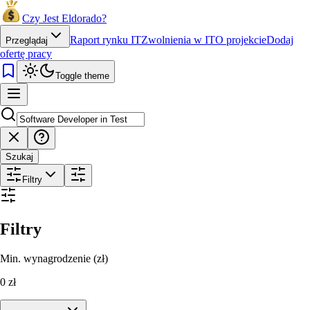
Czy Jest Eldorado?
Raport rynku IT
Zwolnienia w IT
O projekcie
Dodaj
Przeglądaj
ofertę pracy
Toggle theme
Szukaj
Filtry
Filtry
Min. wynagrodzenie (zł)
0
zł