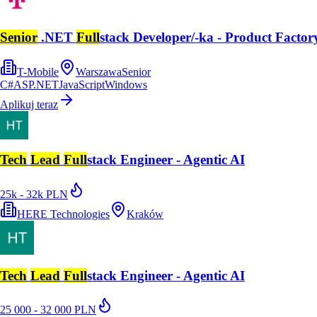
Senior
.NET
Full
stack Developer/-ka - Product Facto
T-Mobile
Warszawa
Senior
C#
ASP.NET
JavaScript
Windows
Aplikuj teraz
Tech
Lead
Full
stack Engineer - Agentic AI
25k - 32k PLN
HERE Technologies
Kraków
Tech
Lead
Full
stack Engineer - Agentic AI
25 000 - 32 000 PLN