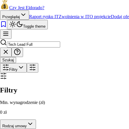
Czy Jest Eldorado?
Raport rynku IT
Zwolnienia w IT
O projekcie
Dodaj ofe
Przeglądaj
Toggle theme
Szukaj
Filtry
Filtry
Min. wynagrodzenie (zł)
0
zł
Rodzaj umowy