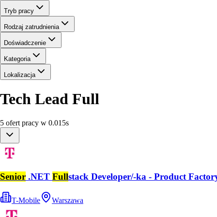
Tryb pracy
Rodzaj zatrudnienia
Doświadczenie
Kategoria
Lokalizacja
Tech Lead Full
5
ofert
pracy
w
0.015
s
Senior
.NET
Full
stack Developer/-ka - Product Facto
T-Mobile
Warszawa