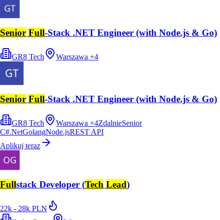
Senior
Full
-Stack .NET Engineer (with Node.js & Go)
GR8 Tech
Warszawa
+
4
Senior
Full
-Stack .NET Engineer (with Node.js & Go)
GR8 Tech
Warszawa
+
4
Zdalnie
Senior
C#
.Net
Golang
Node.js
REST API
Aplikuj teraz
Full
stack Developer (
Tech
Lead
)
22k - 28k PLN