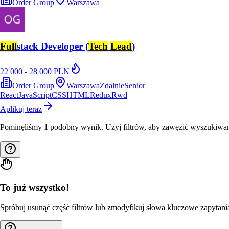
Order Group
Warszawa
Full
stack Developer (
Tech
Lead
)
22 000 - 28 000 PLN
Order Group
Warszawa
Zdalnie
Senior
React
JavaScript
CSS
HTML
Redux
Rwd
Aplikuj teraz
Pominęliśmy
1
podobny wynik
. Użyj filtrów, aby zawęzić wyszukiwan
To już wszystko!
Spróbuj usunąć część filtrów lub zmodyfikuj słowa kluczowe zapytania,