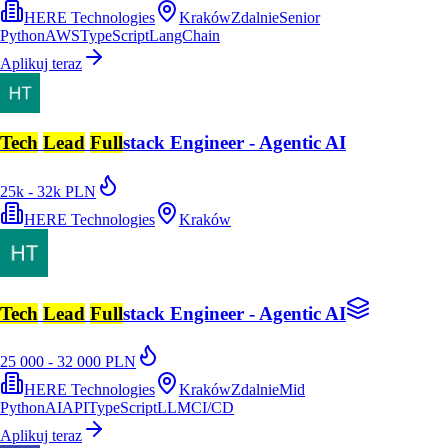
HERE Technologies
Kraków
Zdalnie
Senior
Python
AWS
TypeScript
LangChain
Aplikuj teraz
Tech
Lead
Full
stack Engineer - Agentic AI
25k - 32k PLN
HERE Technologies
Kraków
Tech
Lead
Full
stack Engineer - Agentic AI
25 000 - 32 000 PLN
HERE Technologies
Kraków
Zdalnie
Mid
Python
AI
API
TypeScript
LLM
CI/CD
Aplikuj teraz