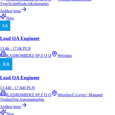
TypeScript
Node.js
Kubernetes
Aplikuj teraz
New
Lead QA Engineer
13.4k - 17.6k PLN
KADROMIERZ SP Z O O
Wrocław
Lead QA Engineer
13 440 - 17 640 PLN
KADROMIERZ SP Z O O
Wrocław
C-Level / Manager
Testing
Test Automation
Jira
Aplikuj teraz
New