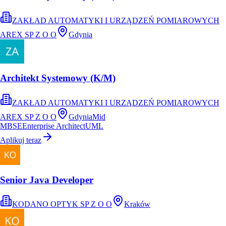
ZAKŁAD AUTOMATYKI I URZĄDZEŃ POMIAROWYCH
AREX SP Z O O
Gdynia
Architekt Systemowy (K/M)
ZAKŁAD AUTOMATYKI I URZĄDZEŃ POMIAROWYCH
AREX SP Z O O
Gdynia
Mid
MBSE
Enterprise Architect
UML
Aplikuj teraz
Senior Java Developer
KODANO OPTYK SP Z O O
Kraków