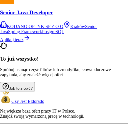
Senior Java Developer
KODANO OPTYK SP Z O O
Kraków
Senior
Java
Spring Framework
PostgreSQL
Aplikuj teraz
To już wszystko!
Spróbuj usunąć część filtrów lub zmodyfikuj słowa kluczowe
zapytania, aby znaleźć więcej ofert.
Jak to zrobić?
Czy Jest Eldorado
Największa baza ofert pracy IT w Polsce.
Znajdź swoją wymarzoną pracę w technologii.