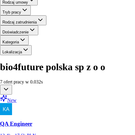
Rodzaj umowy
Tryb pracy
Rodzaj zatrudnienia
Doświadczenie
Kategoria
Lokalizacja
bio4future polska sp z o o
7
ofert
pracy
w
0.032
s
New
QA Engineer