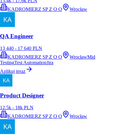
13.4k - 17.6k PLN
KADROMIERZ SP Z O O
Wrocław
QA Engineer
13 440 - 17 640 PLN
KADROMIERZ SP Z O O
Wrocław
Mid
Testing
Test Automation
Jira
Aplikuj teraz
Product Designer
12.5k - 18k PLN
KADROMIERZ SP Z O O
Wrocław