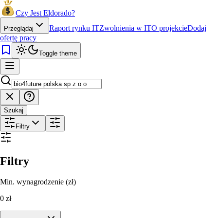
Czy Jest Eldorado?
Raport rynku IT
Zwolnienia w IT
O projekcie
Dodaj
Przeglądaj
ofertę pracy
Toggle theme
Szukaj
Filtry
Filtry
Min. wynagrodzenie (zł)
0
zł