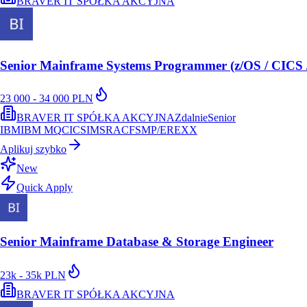
BRAVER IT SPÓŁKA AKCYJNA
Senior Mainframe Systems Programmer (z/OS / CICS 
23 000 - 34 000 PLN
BRAVER IT SPÓŁKA AKCYJNA
Zdalnie
Senior
IBM
IBM MQ
CICS
IMS
RACF
SMP/E
REXX
Aplikuj szybko
New
Quick Apply
Senior Mainframe Database & Storage Engineer
23k - 35k PLN
BRAVER IT SPÓŁKA AKCYJNA