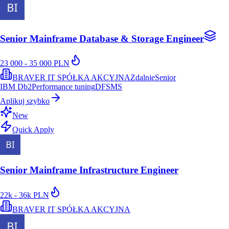
Senior Mainframe Database & Storage Engineer
23 000 - 35 000 PLN
BRAVER IT SPÓŁKA AKCYJNA
Zdalnie
Senior
IBM Db2
Performance tuning
DFSMS
Aplikuj szybko
New
Quick Apply
Senior Mainframe Infrastructure Engineer
22k - 36k PLN
BRAVER IT SPÓŁKA AKCYJNA