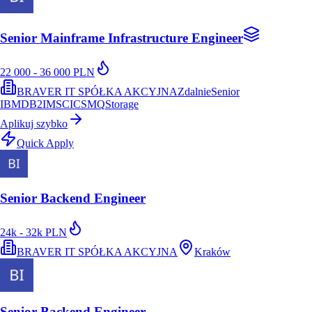
Senior Mainframe Infrastructure Engineer
22 000 - 36 000 PLN
BRAVER IT SPÓŁKA AKCYJNA
Zdalnie
Senior
IBM
DB2
IMS
CICS
MQ
Storage
Aplikuj szybko
Quick Apply
Senior Backend Engineer
24k - 32k PLN
BRAVER IT SPÓŁKA AKCYJNA
Kraków
Senior Backend Engineer