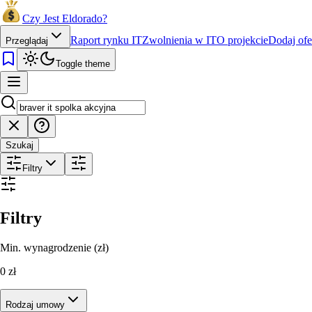
Czy Jest Eldorado?
Raport rynku IT
Zwolnienia w IT
O projekcie
Dodaj ofe
Przeglądaj
Toggle theme
Szukaj
Filtry
Filtry
Min. wynagrodzenie (zł)
0
zł
Rodzaj umowy