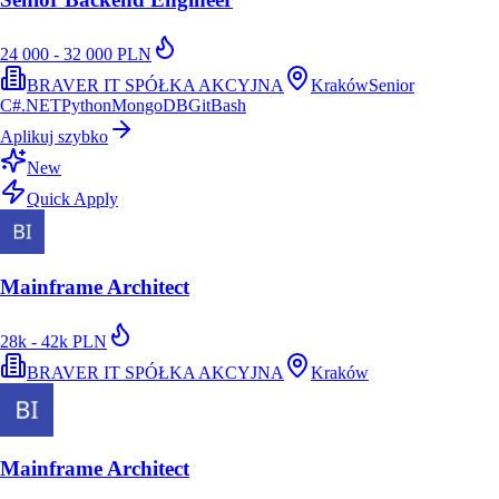
24 000 - 32 000 PLN
BRAVER IT SPÓŁKA AKCYJNA
Kraków
Senior
C#
.NET
Python
MongoDB
Git
Bash
Aplikuj szybko
New
Quick Apply
Mainframe Architect
28k - 42k PLN
BRAVER IT SPÓŁKA AKCYJNA
Kraków
Mainframe Architect