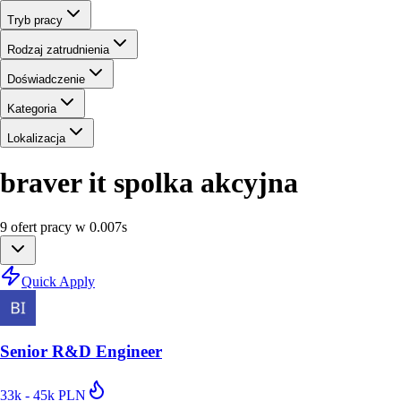
Tryb pracy
Rodzaj zatrudnienia
Doświadczenie
Kategoria
Lokalizacja
braver it spolka akcyjna
9
ofert
pracy
w
0.007
s
Quick Apply
Senior R&D Engineer
33k - 45k PLN