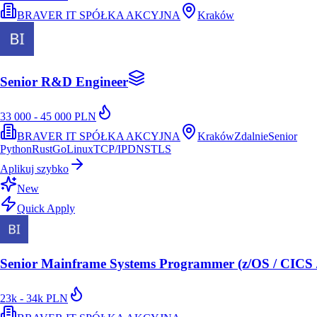
BRAVER IT SPÓŁKA AKCYJNA
Kraków
Senior R&D Engineer
33 000 - 45 000 PLN
BRAVER IT SPÓŁKA AKCYJNA
Kraków
Zdalnie
Senior
Python
Rust
Go
Linux
TCP/IP
DNS
TLS
Aplikuj szybko
New
Quick Apply
Senior Mainframe Systems Programmer (z/OS / CICS 
23k - 34k PLN