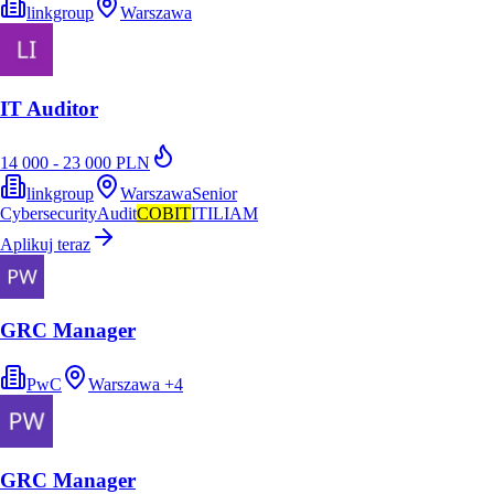
linkgroup
Warszawa
IT Auditor
14 000 - 23 000 PLN
linkgroup
Warszawa
Senior
Cybersecurity
Audit
COBIT
ITIL
IAM
Aplikuj teraz
GRC Manager
PwC
Warszawa
+
4
GRC Manager