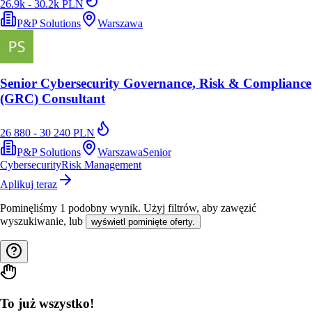
26.9k - 30.2k PLN
P&P Solutions
Warszawa
Senior Cybersecurity Governance, Risk & Compliance
(GRC) Consultant
26 880 - 30 240 PLN
P&P Solutions
Warszawa
Senior
Cybersecurity
Risk Management
Aplikuj teraz
Pominęliśmy
1
podobny wynik
. Użyj filtrów, aby zawęzić
wyszukiwanie, lub
wyświetl pominięte oferty.
To już wszystko!