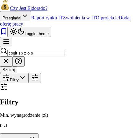
Czy Jest Eldorado?
Raport rynku IT
Zwolnienia w IT
O projekcie
Dodaj
Przeglądaj
ofertę pracy
Toggle theme
Szukaj
Filtry
Filtry
Min. wynagrodzenie (zł)
0
zł