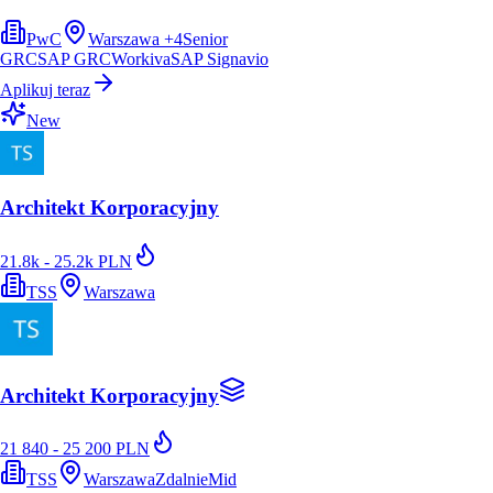
PwC
Warszawa
+
4
Senior
GRC
SAP GRC
Workiva
SAP Signavio
Aplikuj teraz
New
Architekt Korporacyjny
21.8k - 25.2k PLN
TSS
Warszawa
Architekt Korporacyjny
21 840 - 25 200 PLN
TSS
Warszawa
Zdalnie
Mid