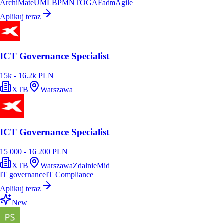
ArchiMate
UML
BPMN
TOGAF
adm
Agile
Aplikuj teraz
ICT Governance Specialist
15k - 16.2k PLN
XTB
Warszawa
ICT Governance Specialist
15 000 - 16 200 PLN
XTB
Warszawa
Zdalnie
Mid
IT governance
IT Compliance
Aplikuj teraz
New