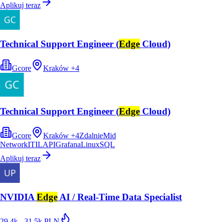
Aplikuj teraz
Technical Support Engineer (
Edge
Cloud)
Gcore
Kraków
+
4
Technical Support Engineer (
Edge
Cloud)
Gcore
Kraków
+
4
Zdalnie
Mid
Network
ITIL
API
Grafana
Linux
SQL
Aplikuj teraz
NVIDIA
Edge
AI / Real-Time Data Specialist
29.4k - 31.5k PLN