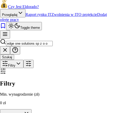
Czy Jest Eldorado?
Raport rynku IT
Zwolnienia w IT
O projekcie
Dodaj
Przeglądaj
ofertę pracy
Toggle theme
Szukaj
Filtry
Filtry
Min. wynagrodzenie (zł)
0
zł