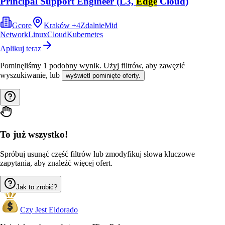
Principal Support Engineer (L3,
Edge
Cloud)
Gcore
Kraków
+
4
Zdalnie
Mid
Network
Linux
Cloud
Kubernetes
Aplikuj teraz
Pominęliśmy
1
podobny wynik
. Użyj filtrów, aby zawęzić
wyszukiwanie, lub
wyświetl pominięte oferty.
To już wszystko!
Spróbuj usunąć część filtrów lub zmodyfikuj słowa kluczowe
zapytania, aby znaleźć więcej ofert.
Jak to zrobić?
Czy Jest Eldorado