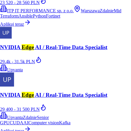
23 520 - 28 560 PLN
ITP IT PERFORMANCE sp. z o.o.
Warszawa
Zdalnie
Mid
Terraform
Ansible
Python
Fortinet
Aplikuj teraz
NVIDIA
Edge
AI / Real-Time Data Specialist
29.4k - 31.5k PLN
Upvanta
NVIDIA
Edge
AI / Real-Time Data Specialist
29 400 - 31 500 PLN
Upvanta
Zdalnie
Senior
GPU
CUDA
AI
Computer vision
Kafka
Aplikuj teraz