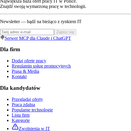
Największa baza ofert pracy IT w Polsce.
Znajdź swoją wymarzoną pracę w technologii.
Newsletter — bądź na bieżąco z rynkiem IT
Zapisz się
Serwer MCP dla Claude i ChatGPT
Dla firm
Dodaj ofertę pracy
Regulamin usług promocyjnych
Prasa & Media
Kontakt
Dla kandydatów
Przeglądaj oferty
Praca zdalna
Popularne technologie
Lista firm
Kategorie
Zwolnienia w IT