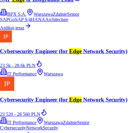
BPX S.A.
Warszawa
Zdalnie
Senior
SAP
Go
SAP S/4HANA
Architecture
Aplikuj teraz
Cybersecurity Engineer (for
Edge
Network Security)
23.5k - 28.6k PLN
IT Performance
Warszawa
Cybersecurity Engineer (for
Edge
Network Security)
23 520 - 28 560 PLN
IT Performance
Warszawa
Zdalnie
Senior
Cybersecurity
Network
Security