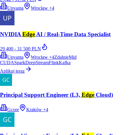
Upvanta
Wrocław
+
4
NVIDIA
Edge
AI / Real-Time Data Specialist
29 400 - 31 500 PLN
Upvanta
Wrocław
+
4
Zdalnie
Mid
CUDA
Spark
DeepStream
Flink
Kafka
Aplikuj teraz
Principal Support Engineer (L3,
Edge
Cloud)
Gcore
Kraków
+
4