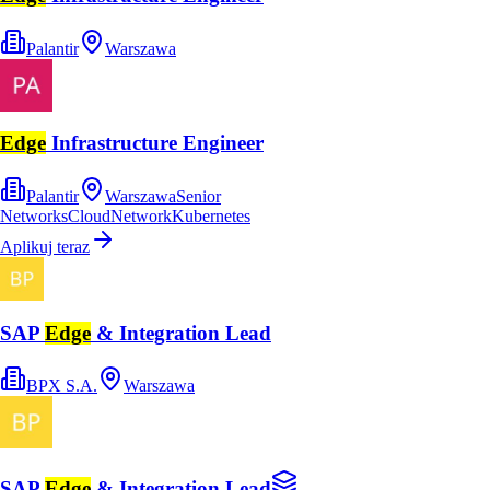
Palantir
Warszawa
Edge
Infrastructure Engineer
Palantir
Warszawa
Senior
Networks
Cloud
Network
Kubernetes
Aplikuj teraz
SAP
Edge
& Integration Lead
BPX S.A.
Warszawa
SAP
Edge
& Integration Lead