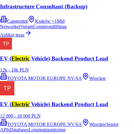
Infrastructure Consultant (Backup)
Capgemini
Kraków
+
1
Mid
Networker
Veeam
Commvault
Hipaa
Aplikuj teraz
EV (
Electric
Vehicle) Backend Product Lead
12k - 18k PLN
TOYOTA MOTOR EUROPE NV/SA
Wrocław
EV (
Electric
Vehicle) Backend Product Lead
12 000 - 18 000 PLN
TOYOTA MOTOR EUROPE NV/SA
Wrocław
Senior
APIs
Databases
Logging
monitoring