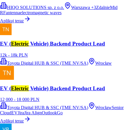
HIQO SOLUTIONS sp. z o.o.
Warszawa
+
3
Zdalnie
Mid
RF
antenna
electromagnetic waves
Aplikuj teraz
EV (
Electric
Vehicle) Backend Product Lead
12k - 18k PLN
Toyota Digital HUB & SSC (TME NV/SA)
Wrocław
EV (
Electric
Vehicle) Backend Product Lead
12 000 - 18 000 PLN
Toyota Digital HUB & SSC (TME NV/SA)
Wrocław
Senior
Cloud
EV
Jira
Jira Align
Outlook
Go
Aplikuj teraz