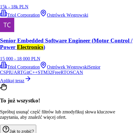
15k - 18k PLN
Triol Corporation
Ostrówek Węgrowski
Senior Embedded Software Engineer (Motor Control /
Power
Electronics
)
15 000 - 18 000 PLN
Triol Corporation
Ostrówek Węgrowski
Senior
C
SPI
UART
Git
C++
STM32
FreeRTOS
CAN
Aplikuj teraz
To już wszystko!
Spróbuj usunąć część filtrów lub zmodyfikuj słowa kluczowe
zapytania, aby znaleźć więcej ofert.
Jak to zrobić?