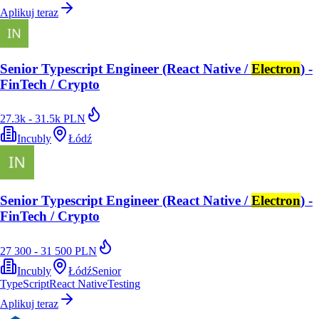
Aplikuj teraz
Senior Typescript Engineer (React Native /
Electron
) -
FinTech / Crypto
27.3k - 31.5k PLN
Incubly
Łódź
Senior Typescript Engineer (React Native /
Electron
) -
FinTech / Crypto
27 300 - 31 500 PLN
Incubly
Łódź
Senior
TypeScript
React Native
Testing
Aplikuj teraz