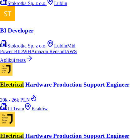
Stokrotka Sp. z o.o.
Lublin
BI Developer
Stokrotka Sp. z o.o.
Lublin
Mid
Power BI
DWH
Amazon Redshift
AWS
Aplikuj teraz
Electrical
Hardware Production Support Engineer
20k - 26k PLN
Jit Team
Kraków
Electrical
Hardware Production Support Engineer