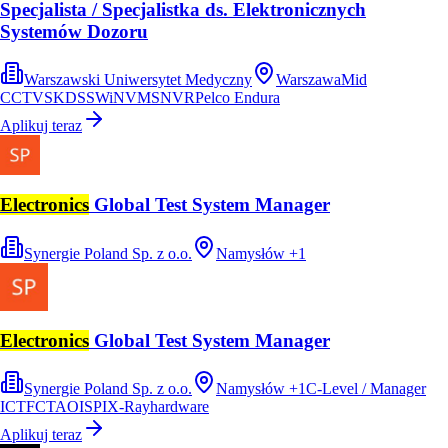
Specjalista / Specjalistka ds. Elektronicznych
Systemów Dozoru
Warszawski Uniwersytet Medyczny
Warszawa
Mid
CCTV
SKD
SSWiN
VMS
NVR
Pelco Endura
Aplikuj teraz
Electronics
Global Test System Manager
Synergie Poland Sp. z o.o.
Namysłów
+
1
Electronics
Global Test System Manager
Synergie Poland Sp. z o.o.
Namysłów
+
1
C-Level / Manager
ICT
FCT
AOI
SPI
X-Ray
hardware
Aplikuj teraz