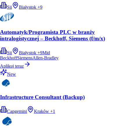
Sii
Białystok
+
9
Automatyk/Programista PLC w branży
intralogistycznej – Beckhoff, Siemens (f/m/x)
Sii
Białystok
+
9
Mid
Beckhoff
Siemens
Allen-Bradley
Aplikuj teraz
New
Infrastructure Consultant (Backup)
Capgemini
Kraków
+
1