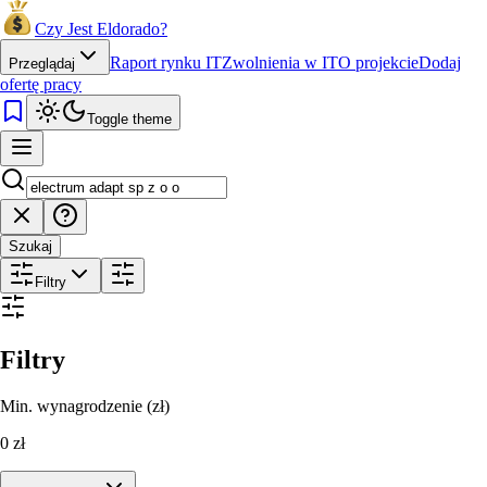
Czy Jest Eldorado?
Raport rynku IT
Zwolnienia w IT
O projekcie
Dodaj
Przeglądaj
ofertę pracy
Toggle theme
Szukaj
Filtry
Filtry
Min. wynagrodzenie (zł)
0
zł