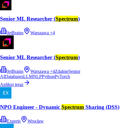
Senior ML Researcher (
Spectrum
)
JetBrains
Warszawa
+
4
Senior ML Researcher (
Spectrum
)
JetBrains
Warszawa
+
4
Zdalnie
Senior
AI
Databases
LLM
NLP
Python
PyTorch
Aplikuj teraz
NPO Engineer - Dynamic
Spectrum
Sharing (DSS)
Experis
Wrocław