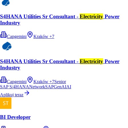
S4HANA Utilities Sr Consultant -
Electricity
Power
Industry
Capgemini
Kraków
+
7
S4HANA Utilities Sr Consultant -
Electricity
Power
Industry
Capgemini
Kraków
+
7
Senior
SAP S/4HANA
Network
SAP
GenAI
AI
Aplikuj teraz
BI Developer