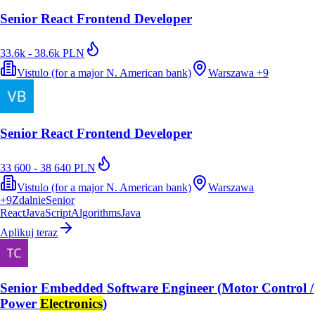
Senior React Frontend Developer
33.6k - 38.6k PLN
Vistulo (for a major N. American bank)
Warszawa
+
9
Senior React Frontend Developer
33 600 - 38 640 PLN
Vistulo (for a major N. American bank)
Warszawa
+
9
Zdalnie
Senior
React
JavaScript
Algorithms
Java
Aplikuj teraz
Senior Embedded Software Engineer (Motor Control /
Power
Electronics
)