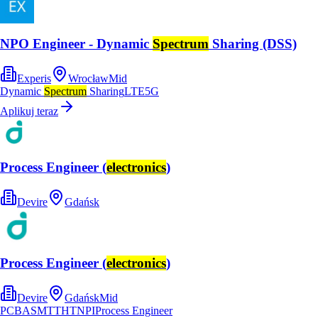
NPO Engineer - Dynamic
Spectrum
Sharing (DSS)
Experis
Wrocław
Mid
Dynamic
Spectrum
Sharing
LTE
5G
Aplikuj teraz
Process Engineer (
electronics
)
Devire
Gdańsk
Process Engineer (
electronics
)
Devire
Gdańsk
Mid
PCBA
SMT
THT
NPI
Process Engineer