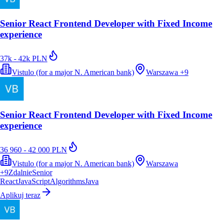
Senior React Frontend Developer with Fixed Income
experience
37k - 42k PLN
Vistulo (for a major N. American bank)
Warszawa
+
9
Senior React Frontend Developer with Fixed Income
experience
36 960 - 42 000 PLN
Vistulo (for a major N. American bank)
Warszawa
+
9
Zdalnie
Senior
React
JavaScript
Algorithms
Java
Aplikuj teraz