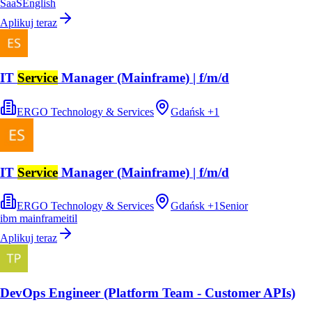
SaaS
English
Aplikuj teraz
IT
Service
Manager (Mainframe) | f/m/d
ERGO Technology & Services
Gdańsk
+
1
IT
Service
Manager (Mainframe) | f/m/d
ERGO Technology & Services
Gdańsk
+
1
Senior
ibm mainframe
itil
Aplikuj teraz
DevOps Engineer (Platform Team - Customer APIs)