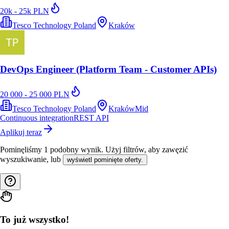
20k - 25k PLN
Tesco Technology Poland
Kraków
DevOps Engineer (Platform Team - Customer APIs)
20 000 - 25 000 PLN
Tesco Technology Poland
Kraków
Mid
Continuous integration
REST API
Aplikuj teraz
Pominęliśmy
1
podobny wynik
. Użyj filtrów, aby zawęzić
wyszukiwanie, lub
wyświetl pominięte oferty.
To już wszystko!