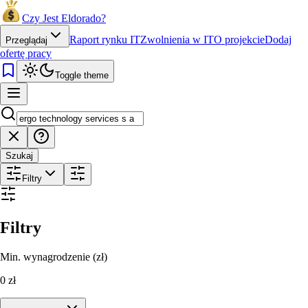
Czy Jest Eldorado?
Raport rynku IT
Zwolnienia w IT
O projekcie
Dodaj
Przeglądaj
ofertę pracy
Toggle theme
Szukaj
Filtry
Filtry
Min. wynagrodzenie (zł)
0
zł