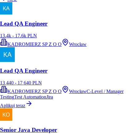
Lead QA Engineer
13.4k - 17.6k PLN
KADROMIERZ SP Z O O
Wrocław
Lead QA Engineer
13 440 - 17 640 PLN
KADROMIERZ SP Z O O
Wrocław
C-Level / Manager
Testing
Test Automation
Jira
Aplikuj teraz
Senior Java Developer