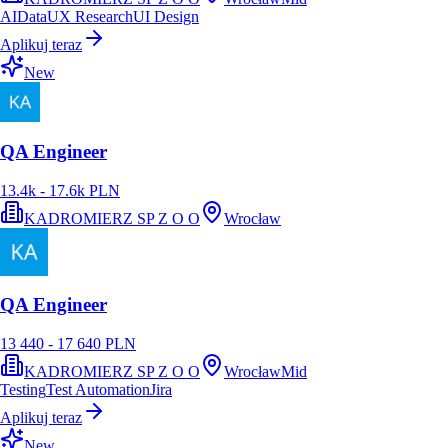
AI
Data
UX Research
UI Design
Aplikuj teraz
New
QA Engineer
13.4k - 17.6k PLN
KADROMIERZ SP Z O O
Wrocław
QA Engineer
13 440 - 17 640 PLN
KADROMIERZ SP Z O O
Wrocław
Mid
Testing
Test Automation
Jira
Aplikuj teraz
New