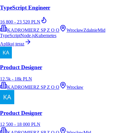
TypeScript Engineer
16 800 - 23 520 PLN
KADROMIERZ SP Z O O
Wrocław
Zdalnie
Mid
TypeScript
Node.js
Kubernetes
Aplikuj teraz
Product Designer
12.5k - 18k PLN
KADROMIERZ SP Z O O
Wrocław
Product Designer
12 500 - 18 000 PLN
KADROMIERZ SP Z O O
Wrocław
Mid