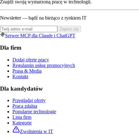
Znajdź swoją wymarzoną pracę w technologii.
Newsletter — bądź na bieżąco z rynkiem IT
Zapisz się
Serwer MCP dla Claude i ChatGPT
Dla firm
Dodaj ofertę pracy
Regulamin usług promocyjnych
Prasa & Media
Kontakt
Dla kandydatów
Przeglądaj oferty
Praca zdalna
Popularne technologie
Lista firm
Kategorie
Zwolnienia w IT