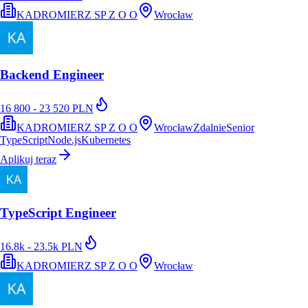
KADROMIERZ SP Z O O
Wrocław
Backend Engineer
16 800 - 23 520 PLN
KADROMIERZ SP Z O O
Wrocław
Zdalnie
Senior
TypeScript
Node.js
Kubernetes
Aplikuj teraz
TypeScript Engineer
16.8k - 23.5k PLN
KADROMIERZ SP Z O O
Wrocław