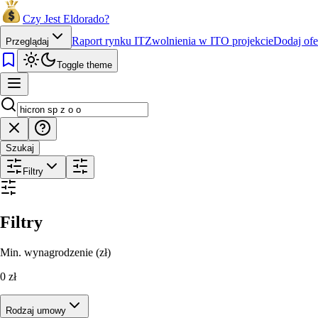
Czy Jest Eldorado?
Raport rynku IT
Zwolnienia w IT
O projekcie
Dodaj ofe
Przeglądaj
Toggle theme
Szukaj
Filtry
Filtry
Min. wynagrodzenie (zł)
0
zł
Rodzaj umowy