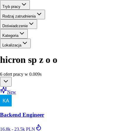
Tryb pracy
Rodzaj zatrudnienia
Doświadczenie
Kategoria
Lokalizacja
hicron sp z o o
6
ofert
pracy
w
0.009
s
New
Backend Engineer
16.8k - 23.5k PLN