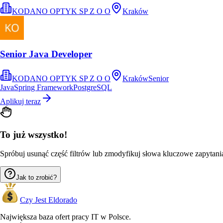
KODANO OPTYK SP Z O O
Kraków
Senior Java Developer
KODANO OPTYK SP Z O O
Kraków
Senior
Java
Spring Framework
PostgreSQL
Aplikuj teraz
To już wszystko!
Spróbuj usunąć część filtrów lub zmodyfikuj słowa kluczowe zapytania,
Jak to zrobić?
Czy Jest Eldorado
Największa baza ofert pracy IT w Polsce.