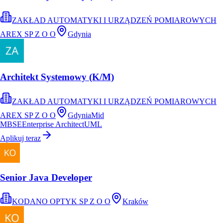
ZAKŁAD AUTOMATYKI I URZĄDZEŃ POMIAROWYCH
AREX SP Z O O
Gdynia
Architekt Systemowy (K/M)
ZAKŁAD AUTOMATYKI I URZĄDZEŃ POMIAROWYCH
AREX SP Z O O
Gdynia
Mid
MBSE
Enterprise Architect
UML
Aplikuj teraz
Senior Java Developer
KODANO OPTYK SP Z O O
Kraków