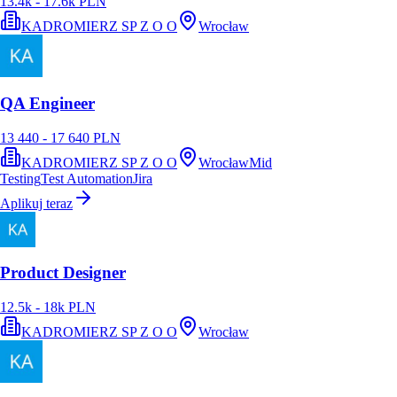
13.4k - 17.6k PLN
KADROMIERZ SP Z O O
Wrocław
QA Engineer
13 440 - 17 640 PLN
KADROMIERZ SP Z O O
Wrocław
Mid
Testing
Test Automation
Jira
Aplikuj teraz
Product Designer
12.5k - 18k PLN
KADROMIERZ SP Z O O
Wrocław