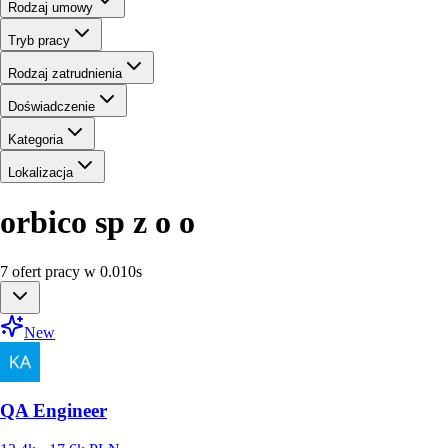
Rodzaj umowy
Tryb pracy
Rodzaj zatrudnienia
Doświadczenie
Kategoria
Lokalizacja
orbico sp z o o
7
ofert
pracy
w
0.010
s
New
QA Engineer