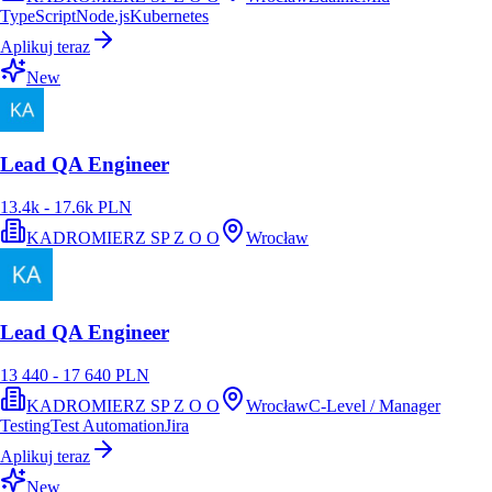
TypeScript
Node.js
Kubernetes
Aplikuj teraz
New
Lead QA Engineer
13.4k - 17.6k PLN
KADROMIERZ SP Z O O
Wrocław
Lead QA Engineer
13 440 - 17 640 PLN
KADROMIERZ SP Z O O
Wrocław
C-Level / Manager
Testing
Test Automation
Jira
Aplikuj teraz
New