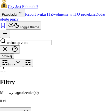
Czy Jest Eldorado?
Raport rynku IT
Zwolnienia w IT
O projekcie
Dodaj
Przeglądaj
ofertę pracy
Toggle theme
Szukaj
Filtry
Filtry
Min. wynagrodzenie (zł)
0
zł