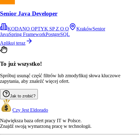
Senior Java Developer
KODANO OPTYK SP Z O O
Kraków
Senior
Java
Spring Framework
PostgreSQL
Aplikuj teraz
To już wszystko!
Spróbuj usunąć część filtrów lub zmodyfikuj słowa kluczowe
zapytania, aby znaleźć więcej ofert.
Jak to zrobić?
Czy Jest Eldorado
Największa baza ofert pracy IT w Polsce.
Znajdź swoją wymarzoną pracę w technologii.