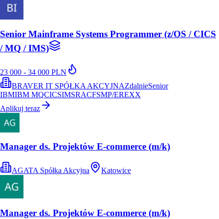
Senior Mainframe Systems Programmer (z/OS / CICS
/ MQ / IMS)
23 000 - 34 000 PLN
BRAVER IT SPÓŁKA AKCYJNA
Zdalnie
Senior
IBM
IBM MQ
CICS
IMS
RACF
SMP/E
REXX
Aplikuj teraz
Manager ds. Projektów E-commerce (m/k)
AGATA Spółka Akcyjna
Katowice
Manager ds. Projektów E-commerce (m/k)