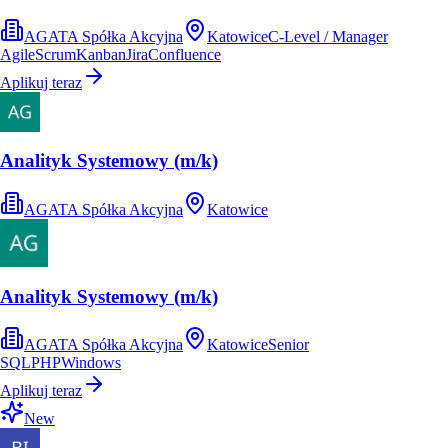
AGATA Spółka Akcyjna
Katowice
C-Level / Manager
Agile
Scrum
Kanban
Jira
Confluence
Aplikuj teraz
Analityk Systemowy (m/k)
AGATA Spółka Akcyjna
Katowice
Analityk Systemowy (m/k)
AGATA Spółka Akcyjna
Katowice
Senior
SQL
PHP
Windows
Aplikuj teraz
New