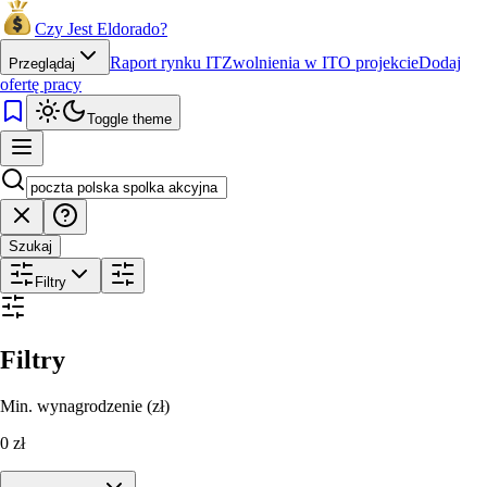
Czy Jest Eldorado?
Raport rynku IT
Zwolnienia w IT
O projekcie
Dodaj
Przeglądaj
ofertę pracy
Toggle theme
Szukaj
Filtry
Filtry
Min. wynagrodzenie (zł)
0
zł