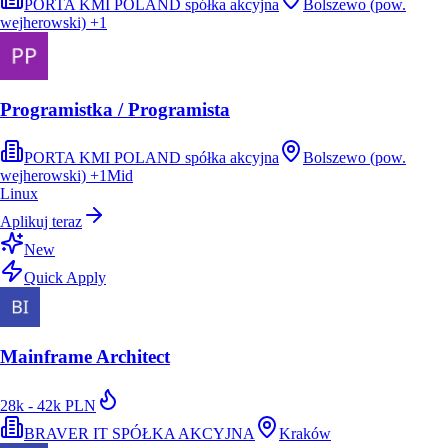
PORTA KMI POLAND spółka akcyjna
Bolszewo (pow.
wejherowski)
+
1
Programistka / Programista
PORTA KMI POLAND spółka akcyjna
Bolszewo (pow.
wejherowski)
+
1
Mid
Linux
Aplikuj teraz
New
Quick Apply
Mainframe Architect
28k - 42k PLN
BRAVER IT SPÓŁKA AKCYJNA
Kraków