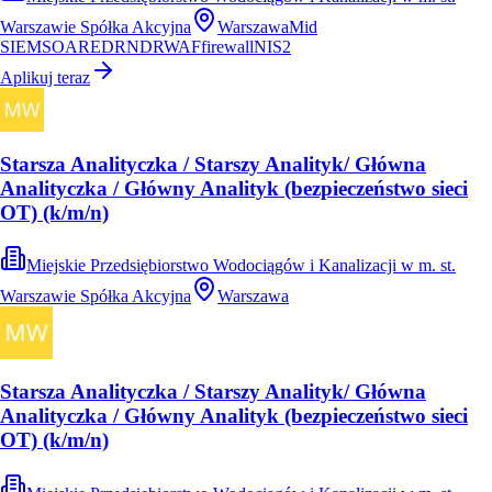
Warszawie Spółka Akcyjna
Warszawa
Mid
SIEM
SOAR
EDR
NDR
WAF
firewall
NIS2
Aplikuj teraz
Starsza Analityczka / Starszy Analityk/ Główna
Analityczka / Główny Analityk (bezpieczeństwo sieci
OT) (k/m/n)
Miejskie Przedsiębiorstwo Wodociągów i Kanalizacji w m. st.
Warszawie Spółka Akcyjna
Warszawa
Starsza Analityczka / Starszy Analityk/ Główna
Analityczka / Główny Analityk (bezpieczeństwo sieci
OT) (k/m/n)