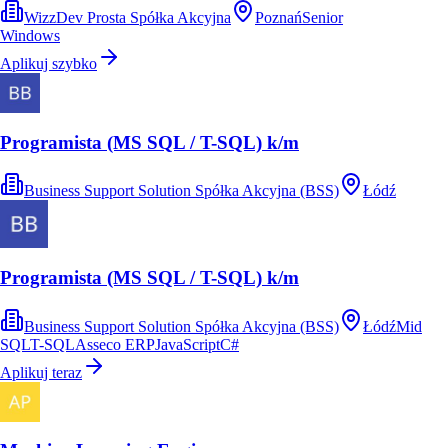
WizzDev Prosta Spółka Akcyjna
Poznań
Senior
Windows
Aplikuj szybko
Programista (MS SQL / T-SQL) k/m
Business Support Solution Spółka Akcyjna (BSS)
Łódź
Programista (MS SQL / T-SQL) k/m
Business Support Solution Spółka Akcyjna (BSS)
Łódź
Mid
SQL
T-SQL
Asseco ERP
JavaScript
C#
Aplikuj teraz