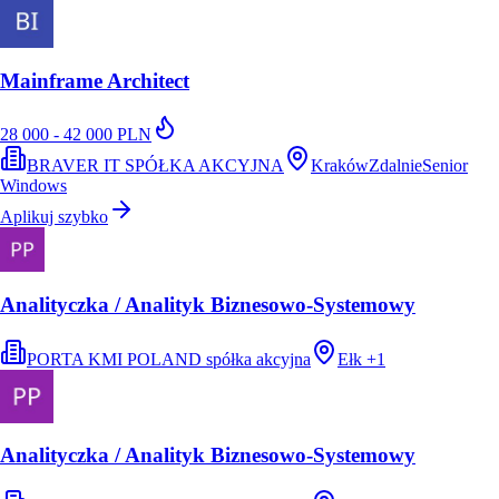
Mainframe Architect
28 000 - 42 000 PLN
BRAVER IT SPÓŁKA AKCYJNA
Kraków
Zdalnie
Senior
Windows
Aplikuj szybko
Analityczka / Analityk Biznesowo-Systemowy
PORTA KMI POLAND spółka akcyjna
Ełk
+
1
Analityczka / Analityk Biznesowo-Systemowy