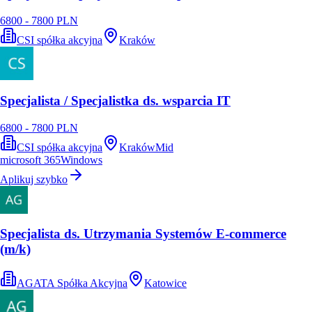
6800 - 7800 PLN
CSI spółka akcyjna
Kraków
Specjalista / Specjalistka ds. wsparcia IT
6800 - 7800 PLN
CSI spółka akcyjna
Kraków
Mid
microsoft 365
Windows
Aplikuj szybko
Specjalista ds. Utrzymania Systemów E-commerce
(m/k)
AGATA Spółka Akcyjna
Katowice