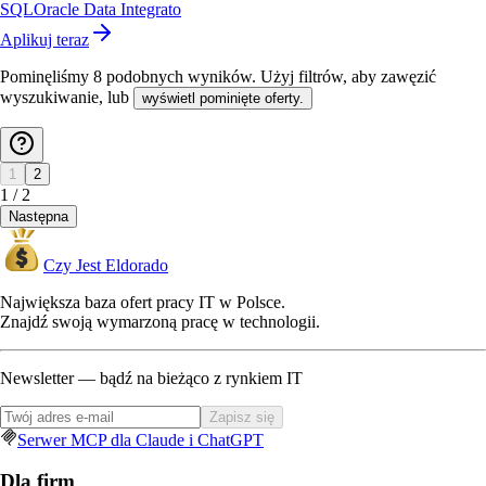
SQL
Oracle Data Integrato
Aplikuj teraz
Pominęliśmy
8
podobnych wyników
. Użyj filtrów, aby zawęzić
wyszukiwanie, lub
wyświetl pominięte oferty.
1
2
1
/
2
Następna
Czy Jest Eldorado
Największa baza ofert pracy IT w Polsce.
Znajdź swoją wymarzoną pracę w technologii.
Newsletter — bądź na bieżąco z rynkiem IT
Zapisz się
Serwer MCP dla Claude i ChatGPT
Dla firm