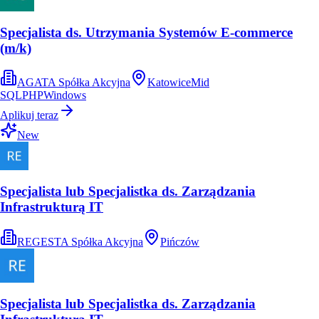
Specjalista ds. Utrzymania Systemów E-commerce
(m/k)
AGATA Spółka Akcyjna
Katowice
Mid
SQL
PHP
Windows
Aplikuj teraz
New
Specjalista lub Specjalistka ds. Zarządzania
Infrastrukturą IT
REGESTA Spółka Akcyjna
Pińczów
Specjalista lub Specjalistka ds. Zarządzania