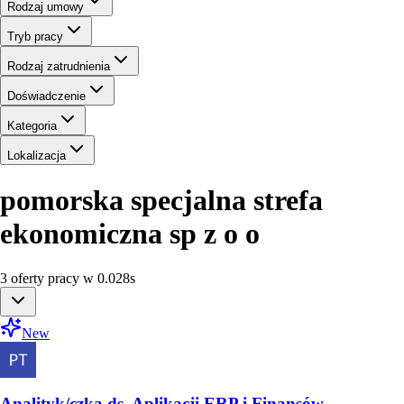
Rodzaj umowy
Tryb pracy
Rodzaj zatrudnienia
Doświadczenie
Kategoria
Lokalizacja
pomorska specjalna strefa
ekonomiczna sp z o o
3
oferty
pracy
w
0.028
s
New
Analityk/czka ds. Aplikacji ERP i Finansów