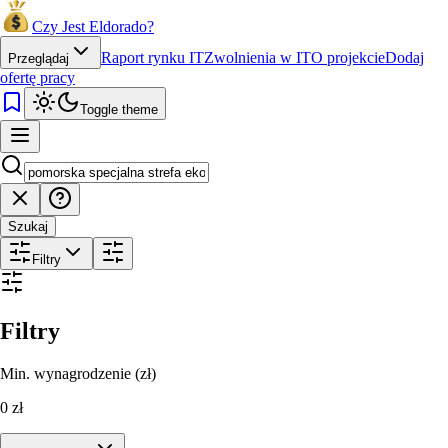
Czy Jest Eldorado?
Raport rynku IT
Zwolnienia w IT
O projekcie
Dodaj
Przeglądaj
ofertę pracy
Toggle theme
Szukaj
Filtry
Filtry
Min. wynagrodzenie (zł)
0
zł