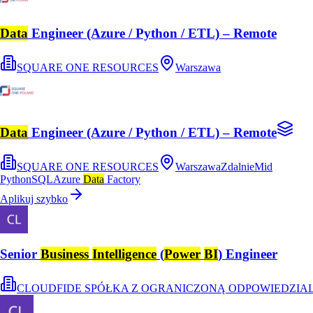
Data
Engineer (Azure / Python / ETL) – Remote
SQUARE ONE RESOURCES
Warszawa
Data
Engineer (Azure / Python / ETL) – Remote
SQUARE ONE RESOURCES
Warszawa
Zdalnie
Mid
Python
SQL
Azure
Data
Factory
Aplikuj szybko
Senior
Business
Intelligence
(
Power
BI
) Engineer
CLOUDFIDE SPÓŁKA Z OGRANICZONĄ ODPOWIEDZIA