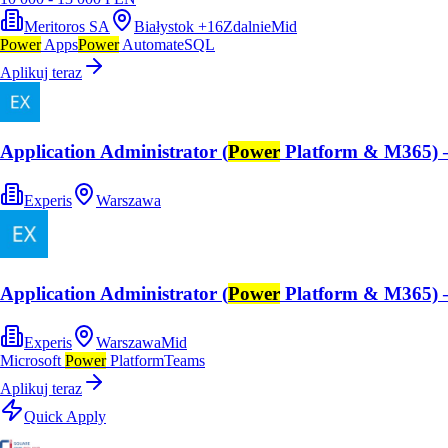
Meritoros SA
Białystok
+
16
Zdalnie
Mid
Power
Apps
Power
Automate
SQL
Aplikuj teraz
Application Administrator (
Power
Platform & M365) 
Experis
Warszawa
Application Administrator (
Power
Platform & M365) 
Experis
Warszawa
Mid
Microsoft
Power
Platform
Teams
Aplikuj teraz
Quick Apply