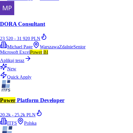
DORA Consultant
23 520 - 31 920 PLN
Michael Page
Warszawa
Zdalnie
Senior
Microsoft Excel
Power
BI
Aplikuj teraz
New
Quick Apply
Power
Platform Developer
20.2k - 25.2k PLN
ITFS
Polska