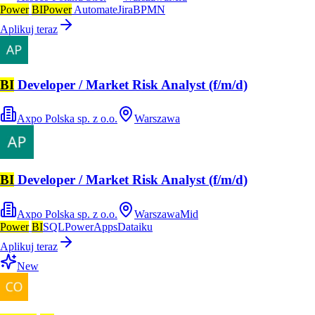
Power
BI
Power
Automate
Jira
BPMN
Aplikuj teraz
BI
Developer / Market Risk Analyst (f/m/d)
Axpo Polska sp. z o.o.
Warszawa
BI
Developer / Market Risk Analyst (f/m/d)
Axpo Polska sp. z o.o.
Warszawa
Mid
Power
BI
SQL
PowerApps
Dataiku
Aplikuj teraz
New