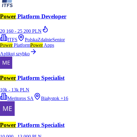
Power
Platform Developer
20 160 - 25 200 PLN
ITFS
Polska
Zdalnie
Senior
Power
Platform
Power
Apps
Aplikuj szybko
Power
Platform Specialist
10k - 13k PLN
Meritoros SA
Białystok
+
16
Power
Platform Specialist
10 000 - 13 000 PLN