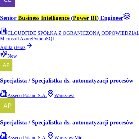
Senior
Business
Intelligence
(
Power
BI
) Engineer
CLOUDFIDE SPÓŁKA Z OGRANICZONĄ ODPOWIEDZIA
Microsoft Azure
Python
SQL
Aplikuj teraz
New
Specjalista / Specjalistka ds. automatyzacji procesów
Asseco Poland S.A.
Warszawa
Specjalista / Specjalistka ds. automatyzacji procesów
Asseco Poland S.A.
Warszawa
Mid