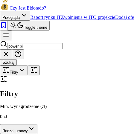
Czy Jest Eldorado?
Raport rynku IT
Zwolnienia w IT
O projekcie
Dodaj ofe
Przeglądaj
Toggle theme
Szukaj
Filtry
Filtry
Min. wynagrodzenie (zł)
0
zł
Rodzaj umowy