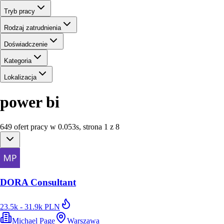
Tryb pracy
Rodzaj zatrudnienia
Doświadczenie
Kategoria
Lokalizacja
power bi
649
ofert
pracy
w
0.053
s
,
strona 1 z 8
DORA Consultant
23.5k - 31.9k PLN
Michael Page
Warszawa