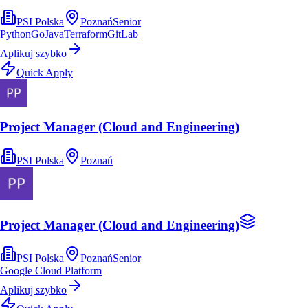
PSI Polska
Poznań
Senior
Python
Go
Java
Terraform
GitLab
Aplikuj szybko
Quick Apply
Project Manager (Cloud and Engineering)
PSI Polska
Poznań
Project Manager (Cloud and Engineering)
PSI Polska
Poznań
Senior
Google Cloud Platform
Aplikuj szybko