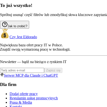
To już wszystko!
Spróbuj usunąć część filtrów lub zmodyfikuj słowa kluczowe zapytania,
Jak to zrobić?
Czy Jest Eldorado
Największa baza ofert pracy IT w Polsce.
Znajdź swoją wymarzoną pracę w technologii.
Newsletter — bądź na bieżąco z rynkiem IT
Zapisz się
Serwer MCP dla Claude i ChatGPT
Dla firm
Dodaj ofertę pracy
Regulamin usług promocyjnych
Prasa & Media
Kontakt