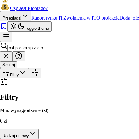
Czy Jest Eldorado?
Raport rynku IT
Zwolnienia w IT
O projekcie
Dodaj ofe
Przeglądaj
Toggle theme
Szukaj
Filtry
Filtry
Min. wynagrodzenie (zł)
0
zł
Rodzaj umowy