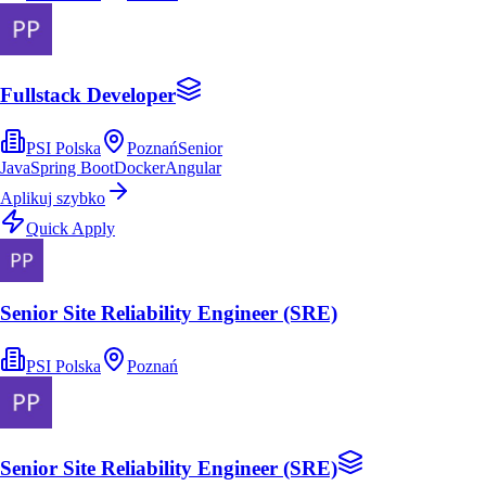
Fullstack Developer
PSI Polska
Poznań
Senior
Java
Spring Boot
Docker
Angular
Aplikuj szybko
Quick Apply
Senior Site Reliability Engineer (SRE)
PSI Polska
Poznań
Senior Site Reliability Engineer (SRE)