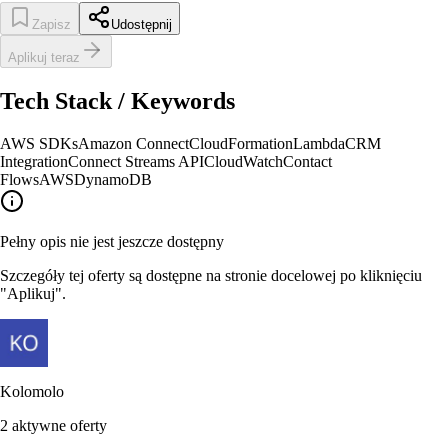
Zapisz
Udostępnij
Aplikuj teraz
Tech Stack / Keywords
AWS SDKs
Amazon Connect
CloudFormation
Lambda
CRM
Integration
Connect Streams API
CloudWatch
Contact
Flows
AWS
DynamoDB
Pełny opis nie jest jeszcze dostępny
Szczegóły tej oferty są dostępne na stronie docelowej po kliknięciu
"Aplikuj".
Kolomolo
2
aktywne oferty