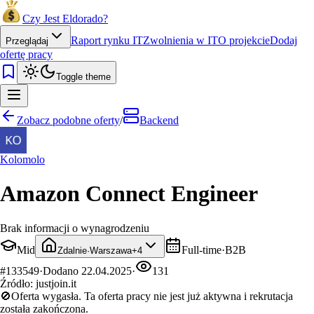
Czy Jest Eldorado?
Raport rynku IT
Zwolnienia w IT
O projekcie
Dodaj
Przeglądaj
ofertę pracy
Toggle theme
Zobacz podobne oferty
/
Backend
Kolomolo
Amazon Connect Engineer
Brak informacji o wynagrodzeniu
Mid
Full-time
·
B2B
Zdalnie
·
Warszawa
+
4
#
133549
·
Dodano
22.04.2025
·
131
Źródło:
justjoin.it
🚫
Oferta wygasła.
Ta oferta pracy nie jest już aktywna i rekrutacja
została zakończona.