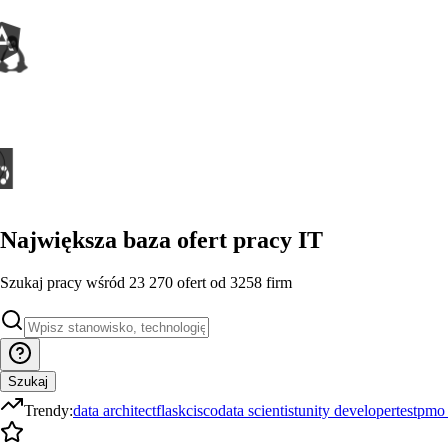
Największa baza
ofert pracy IT
Szukaj pracy wśród
23 270
ofert
od
3258
firm
Szukaj
Trendy:
data architect
flask
cisco
data scientist
unity developer
test
pmo 