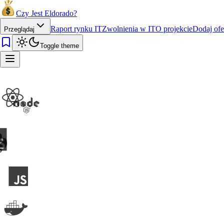
Czy Jest Eldorado?
Raport rynku IT
Zwolnienia w IT
O projekcie
Dodaj ofe
Przeglądaj
Toggle theme