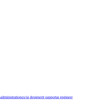
administration
ux/ui designer
it support
ai engineer