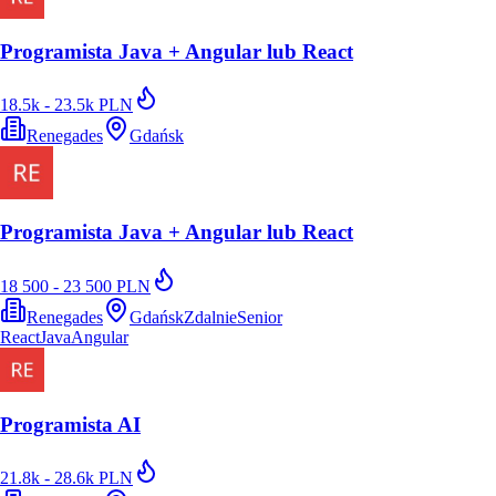
Programista Java + Angular lub React
18.5k - 23.5k PLN
Renegades
Gdańsk
Programista Java + Angular lub React
18 500 - 23 500 PLN
Renegades
Gdańsk
Zdalnie
Senior
React
Java
Angular
Programista AI
21.8k - 28.6k PLN