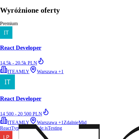
Wyróżnione oferty
Premium
React Developer
14.5k - 20.5k PLN
ITEAMLY
Warszawa
+
1
React Developer
14 500 - 20 500 PLN
ITEAMLY
Warszawa
+
1
Zdalnie
Mid
React
TypeScript
Node.js
Testing