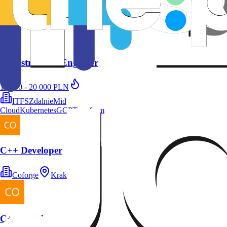
18k - 20k PLN
ITFS
Infrastructure Engineer
18 000 - 20 000 PLN
ITFS
Zdalnie
Mid
Cloud
Kubernetes
GCP
Terraform
C++ Developer
Coforge
Kraków
C++ Developer