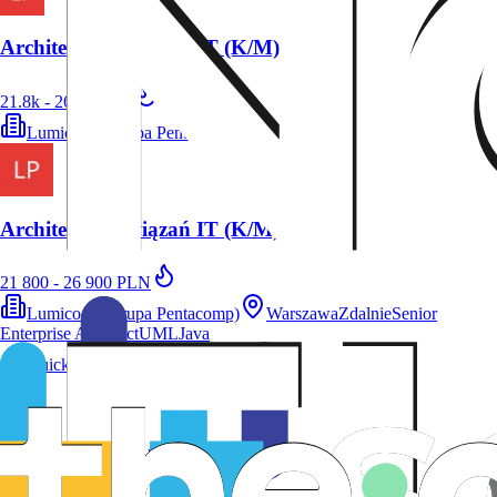
Architekt Rozwiązań IT (K/M)
21.8k - 26.9k PLN
Lumicode (Grupa Pentacomp)
Warszawa
Architekt Rozwiązań IT (K/M)
21 800 - 26 900 PLN
Lumicode (Grupa Pentacomp)
Warszawa
Zdalnie
Senior
Enterprise Architect
UML
Java
Quick Apply
Infrastructure Engineer