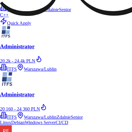
Coforge
Kraków
Zdalnie
Senior
C++
Quick Apply
Administrator
20.2k - 24.4k PLN
ITFS
Warszawa/Lublin
Administrator
20 160 - 24 360 PLN
ITFS
Warszawa/Lublin
Zdalnie
Senior
Linux
Debian
Windows Server
CI/CD