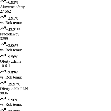
+
6.93
%
Aktywne oferty
27 562
+
2.91
%
vs. Rok temu:
+
43.21
%
Pracodawcy
3299
+
3.06
%
vs. Rok temu:
+
9.56
%
Oferty zdalne
10 611
+
2.57
%
vs. Rok temu:
+
39.97
%
Oferty >20k PLN
9836
+
5.96
%
vs. Rok temu: