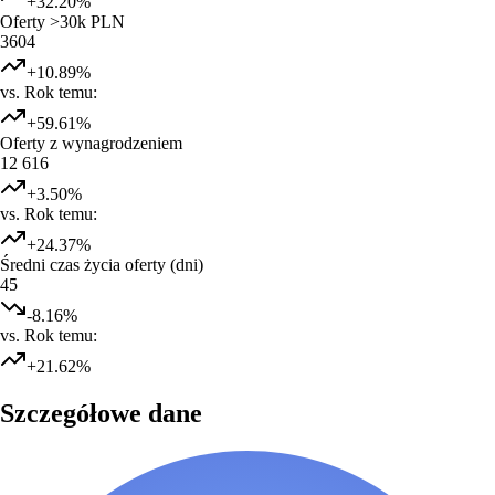
+
32.20
%
Oferty >30k PLN
3604
+
10.89
%
vs. Rok temu:
+
59.61
%
Oferty z wynagrodzeniem
12 616
+
3.50
%
vs. Rok temu:
+
24.37
%
Średni czas życia oferty (dni)
45
-8.16
%
vs. Rok temu:
+
21.62
%
Szczegółowe dane