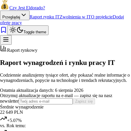
Czy Jest Eldorado?
Raport rynku IT
Zwolnienia w IT
O projekcie
Dodaj
Przeglądaj
ofertę pracy
Toggle theme
Raport rynkowy
Raport wynagrodzeń
i rynku pracy IT
Codziennie analizujemy tysiące ofert, aby pokazać realne informacje o
wynagrodzeniach, popycie na technologie i trendach rekrutacyjnych.
Ostatnia aktualizacja danych: 6 sierpnia 2026
Otrzymuj aktualizacje raportu na e-mail — zapisz się na nasz
newsletter
Zapisz się
Średnie wynagrodzenie
22 649 PLN
+
5.07
%
vs. Rok temu: