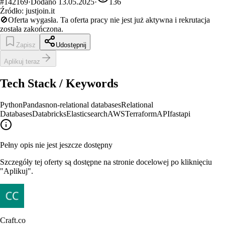
#
142169
·
Dodano
13.05.2025
·
136
Źródło:
justjoin.it
🚫
Oferta wygasła.
Ta oferta pracy nie jest już aktywna i rekrutacja
została zakończona.
Zapisz
Udostępnij
Aplikuj teraz
Tech Stack / Keywords
Python
Pandas
non-relational databases
Relational
Databases
Databricks
Elasticsearch
AWS
Terraform
API
fastapi
Pełny opis nie jest jeszcze dostępny
Szczegóły tej oferty są dostępne na stronie docelowej po kliknięciu
"Aplikuj".
Craft.co