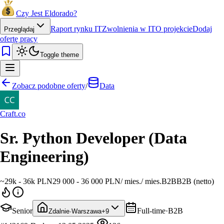
Czy Jest Eldorado?
Raport rynku IT
Zwolnienia w IT
O projekcie
Dodaj
Przeglądaj
ofertę pracy
Toggle theme
Zobacz podobne oferty
/
Data
Craft.co
Sr. Python Developer (Data
Engineering)
~
29k - 36k PLN
29 000 - 36 000 PLN
/
mies.
/
mies.
B2B
B2B (netto)
Senior
Full-time
·
B2B
Zdalnie
·
Warszawa
+
9